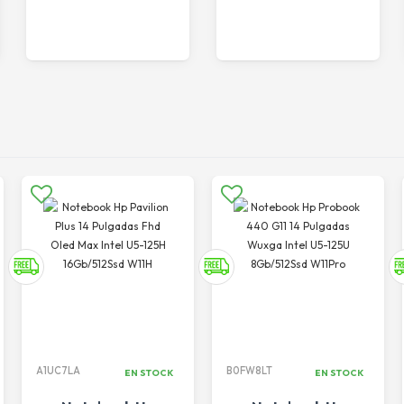
A1UC7LA
B0FW8LT
EN STOCK
EN STOCK