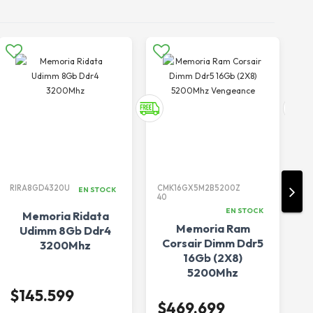
RIRA8GD4320U
CMK16GX5M2B5200Z
K
EN STOCK
40
EN STOCK
Memoria Ridata
Memoria Ram
Udimm 8Gb Ddr4
Corsair Dimm Ddr5
K
3200Mhz
16Gb (2X8)
5200Mhz
Vengeance
$145.599
$469.699