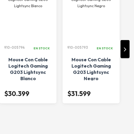
910-005794
910-005793
9
EN STOCK
EN STOCK
Mouse Con Cable
Mouse Con Cable
Logitech Gaming
Logitech Gaming
L
G203 Lightsync
G203 Lightsync
Blanco
Negro
$30.399
$31.599