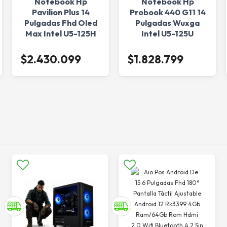
Notebook Hp
Notebook Hp
Pavilion Plus 14
Probook 440 G11 14
Pulgadas Fhd Oled
Pulgadas Wuxga
Max Intel U5-125H
Intel U5-125U
16Gb/512Ssd W11H
8Gb/512Ssd W11Pro
$2.430.099
$1.828.799