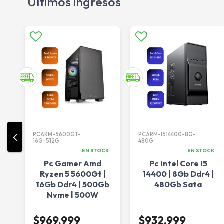
Últimos ingresos
PCARM-5600GT-
PCARM-I514400-8G-
16G-512G
480G
CK
EN STOCK
EN STOCK
Pc Gamer Amd
Pc Intel Core I5
Ryzen 5 5600Gt |
14400 | 8Gb Ddr4 |
16Gb Ddr4 | 500Gb
480Gb Sata
Nvme | 500W
$969.999
$932.999