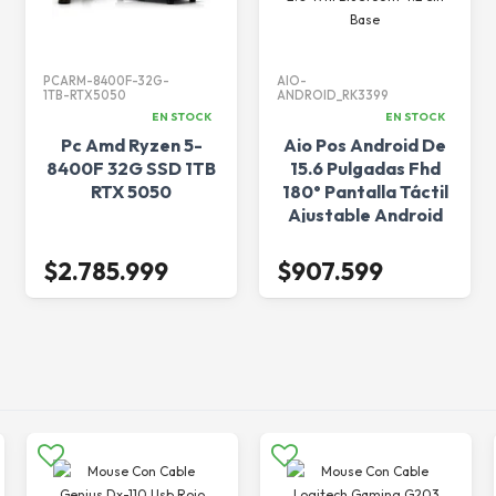
PCARM-8400F-32G-
AIO-
1TB-RTX5050
ANDROID_RK3399
EN STOCK
EN STOCK
Pc Amd Ryzen 5-
Aio Pos Android De
8400F 32G SSD 1TB
15.6 Pulgadas Fhd
RTX 5050
180° Pantalla Táctil
Ajustable Android
12 Rk3399 4Gb
Ram/64Gb Rom
$2.785.999
$907.599
Hdmi 2.0 Wifi
Bluetooth 4.2 Sin
Base