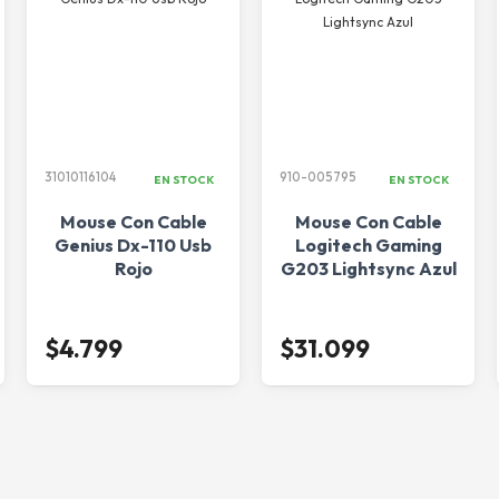
31010116104
910-005795
EN STOCK
EN STOCK
Mouse Con Cable
Mouse Con Cable
Genius Dx-110 Usb
Logitech Gaming
Rojo
G203 Lightsync Azul
$4.799
$31.099