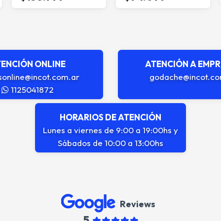
ENCIÓN ONLINE
ATENCIÓN A EMP
sonline@incot.com.ar
godache@incot.co
1125041872
HORARIOS DE ATENCIÓN
Lunes a viernes de 9:00 a 19:00hs y
Sábados de 10:00 a 13:00hs
Reviews
5