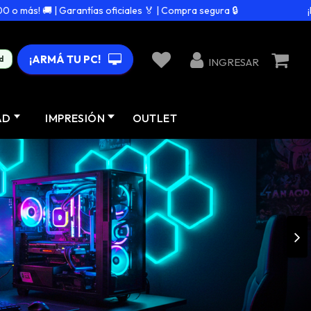
 | Garantías oficiales 🏅 | Compra segura 🔒
¡Envío gra
¡ARMÁ TU PC!
d
INGRESAR
AD
IMPRESIÓN
OUTLET