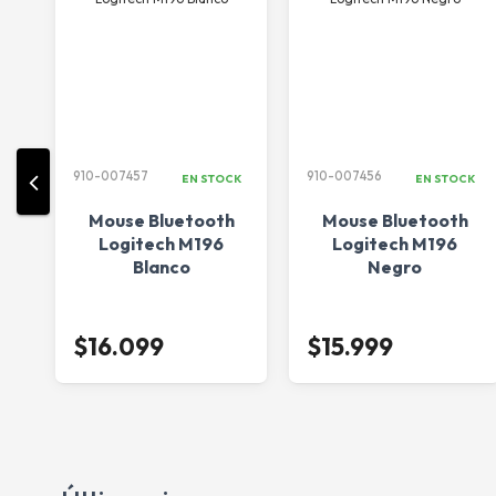
910-007457
910-007456
CK
EN STOCK
EN STOCK
Mouse Bluetooth
Mouse Bluetooth
Logitech M196
Logitech M196
ch
Blanco
Negro
5
$16.099
$15.999