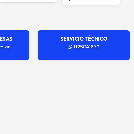
RESAS
SERVICIO TÉCNICO
m.ar
1125041872