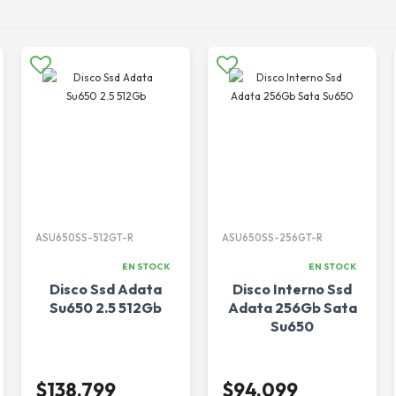
ASU650SS-512GT-R
ASU650SS-256GT-R
EN STOCK
EN STOCK
Disco Ssd Adata
Disco Interno Ssd
Su650 2.5 512Gb
Adata 256Gb Sata
Su650
$138.799
$94.099