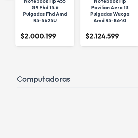
Notebook Hp 455
Notebook Hp
l
G9 Fhd 15.6
Pavilion Aero 13
sd
Pulgadas Fhd Amd
Pulgadas Wuxga
R5-5625U
Amd R5-8640
16G/512Ssd W11Pro
16Gb/512Ssd W11H
$2.000.199
$2.124.599
Computadoras