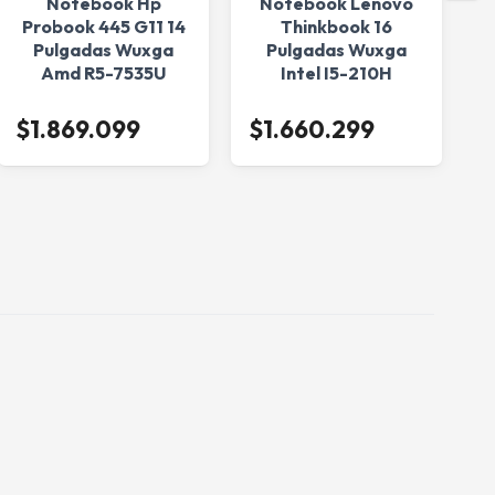
Notebook Hp
Notebook Lenovo
Probook 445 G11 14
Thinkbook 16
Pulgadas Wuxga
Pulgadas Wuxga
P
Amd R5-7535U
Intel I5-210H
16Gb/512Ssd
8Gb/512Ssd
W11Pro
Freedos
$1.869.099
$1.660.299
$