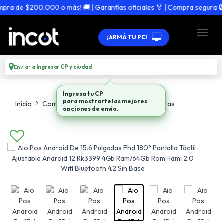
 de $200.000 o más! 🚚 | Garantías oficiales 🏅 | Compra segura 🔒
¡ARMÁ TU PC!
Enviar a
Ingresar CP y ciudad
Inicio
Computadoras
Todo En Computadoras