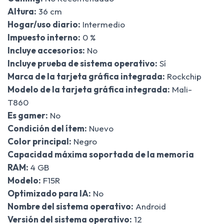
Altura:
36 cm
Hogar/uso diario:
Intermedio
Impuesto interno:
0 %
Incluye accesorios:
No
Incluye prueba de sistema operativo:
Sí
Marca de la tarjeta gráfica integrada:
Rockchip
Modelo de la tarjeta gráfica integrada:
Mali-
T860
Es gamer:
No
Condición del ítem:
Nuevo
Color principal:
Negro
Capacidad máxima soportada de la memoria
RAM:
4 GB
Modelo:
F15R
Optimizado para IA:
No
Nombre del sistema operativo:
Android
Versión del sistema operativo:
12