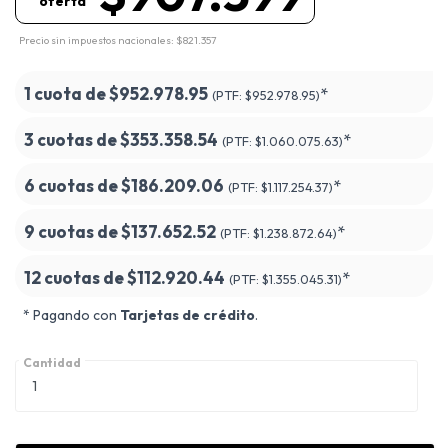
oferta
Precio sin impuestos nacionales: $821.357
1 cuota de
$952.978.95
*
(PTF:
$952.978.95)
3 cuotas de
$353.358.54
*
(PTF:
$1.060.075.63)
6 cuotas de
$186.209.06
*
(PTF:
$1.117.254.37)
9 cuotas de
$137.652.52
*
(PTF:
$1.238.872.64)
12 cuotas de
$112.920.44
*
(PTF:
$1.355.045.31)
* Pagando con
Tarjetas de crédito
.
Cantidad