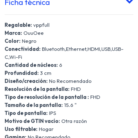
Ficha técnica
Regalable:
vppfull
Marca:
OuuOee
Color:
Negro
Conectividad:
Bluetooth,Ethernet,HDMI,USB,USB-
C,Wi-Fi
Cantidad de núcleos:
6
Profundidad:
3 cm
Diseño/creación:
No Recomendado
Resolución de la pantalla:
FHD
Tipo de resolución de la pantalla :
FHD
Tamaño de la pantalla:
15.6 "
Tipo de pantalla:
IPS
Motivo de GTIN vacío:
Otra razón
Uso filtrable:
Hogar
Gaming:
No Recomendado