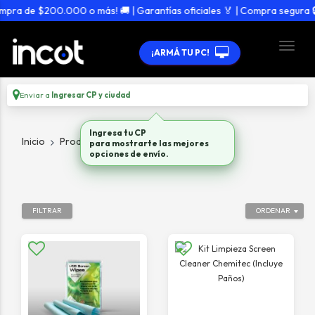
ra de $200.000 o más! 🚚 | Garantías oficiales 🏅 | Compra segura 🔒
¡ARMÁ TU PC!
Enviar a
Ingresar CP y ciudad
Ingresa tu CP
Inicio
Productos
Accesorios
para mostrarte las mejores
opciones de envío.
FILTRAR
ORDENAR