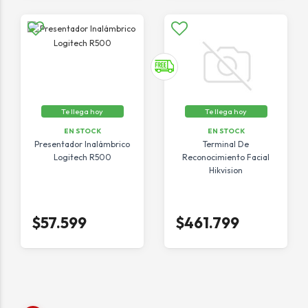
Te llega hoy
Te llega hoy
EN STOCK
EN STOCK
Presentador Inalámbrico
Terminal De
Logitech R500
Reconocimiento Facial
Hikvision
$57.599
$461.799