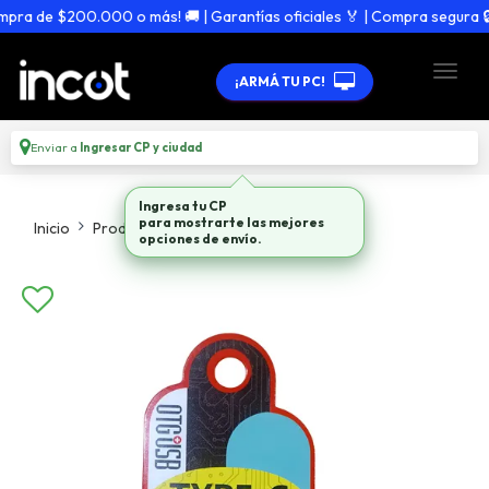
ra de $200.000 o más! 🚚 | Garantías oficiales 🏅 | Compra segura 🔒
¡ARMÁ TU PC!
Enviar a
Ingresar CP y ciudad
Ingresa tu CP
para mostrarte las mejores
Inicio
Productos
Adaptadores Hubs
opciones de envío.