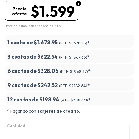
$1.599
Precio
oferta
Precio sin impuestos nacionales: $1.321
1 cuota de
$1.678.95
*
(PTF:
$1.678.95)
3 cuotas de
$622.54
*
(PTF:
$1.867.63)
6 cuotas de
$328.06
*
(PTF:
$1.968.37)
9 cuotas de
$242.52
*
(PTF:
$2.182.64)
12 cuotas de
$198.94
*
(PTF:
$2.387.31)
* Pagando con
Tarjetas de crédito
.
Cantidad