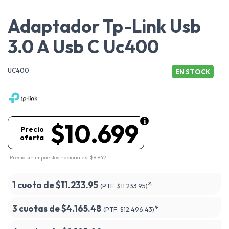
Adaptador Tp-Link Usb
3.0 A Usb C Uc400
UC400
EN STOCK
$10.699
Precio
oferta
Precio sin impuestos nacionales: $8.842
1 cuota de
$11.233.95
*
(PTF:
$11.233.95)
3 cuotas de
$4.165.48
*
(PTF:
$12.496.43)