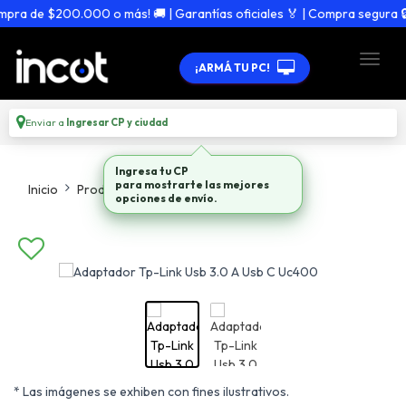
ra de $200.000 o más! 🚚 | Garantías oficiales 🏅 | Compra segura 🔒
¡ARMÁ TU PC!
Enviar a
Ingresar CP y ciudad
Ingresa tu CP
para mostrarte las mejores
Inicio
Productos
Adaptadores Hubs
opciones de envío.
* Las imágenes se exhiben con fines ilustrativos.