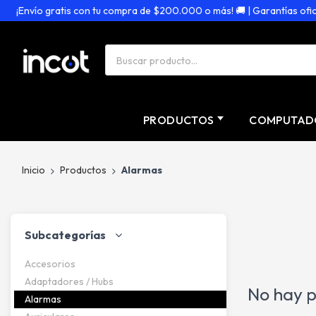
¡Envío gratis con tu compra de $200.000 o más! 🚚 | Garantías oficiale
PRODUCTOS
COMPUTAD
Inicio
Productos
Alarmas
Subcategorías
Accesorios
Adaptadores / Hubs
No hay p
Alarmas