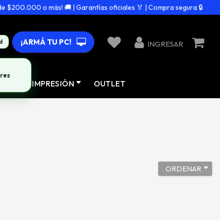
$200.000 o más! 🚚 | Garantías oficiales 🏅 | Compra segura 🔒
¡ARMÁ TU PC!
d
INGRESAR
res
AD
IMPRESIÓN
OUTLET
ORDENAR