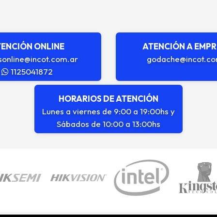
ENCIÓN ONLINE
ATENCIÓN A EMP
sonline@incot.com.ar
godache@incot.co
1125041872
HORARIOS DE ATENCIÓN
Lunes a viernes de 9:00 a 19:00hs y
Sábados de 10:00 a 13:00hs