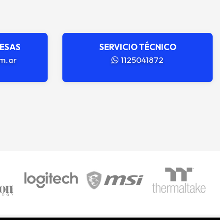
RESAS
SERVICIO TÉCNICO
m.ar
1125041872