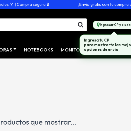
s 🏅 | Compra segura 🔒
¡Envío gratis con tu compra de 
Ingresar CP y ciuda
Ingresa tu CP
para mostrarte las mejo
ORAS
NOTEBOOKS
MONITORES
CONECTIVID
opciones de envío.
roductos que mostrar...