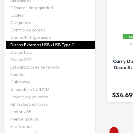
Auriculares
Cámaras de seguridad
Cables
Cargadores
Control de acceso
Ll
Cooler/Refrigeración
N
Discos Externos USB / USB Type C
Discos HDD
Discos SSD
Carry Di
Estabilizadores de tensión
Disco S
Fuentes
Gabinetes
Grabadora CD/DVD
$34.6
Joysticks y volantes
Kit Teclado & Mouse
Lector USB
Memorias Ram
Micrófonos
1