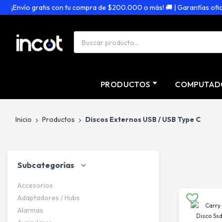
¡Envío gratis con tu compra de $200.000 o más! 🚚 | Garantías oficiale
PRODUCTOS
COMPUTAD
Inicio
Productos
Discos Externos USB / USB Type C
Subcategorías
Accesorios
Adaptadores / Hubs
Alarmas