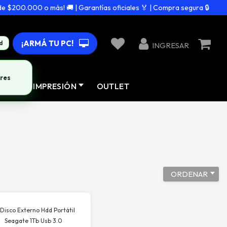
$200.000 o más! 🚚 | Garantías oficiales 🏅 | Compra segura 🔒
¡ARMÁ TU PC!
d
INGRESAR
res
AD
IMPRESIÓN
OUTLET
ORDENAR