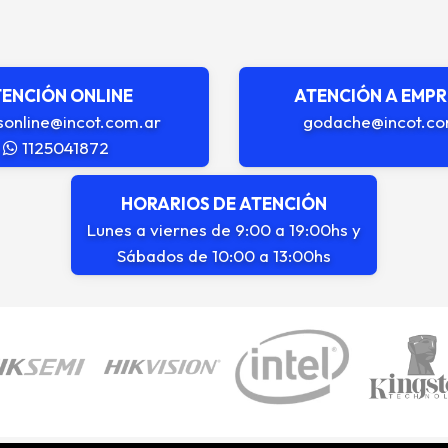
ENCIÓN ONLINE
ATENCIÓN A EMP
sonline@incot.com.ar
godache@incot.co
1125041872
HORARIOS DE ATENCIÓN
Lunes a viernes de 9:00 a 19:00hs y
Sábados de 10:00 a 13:00hs