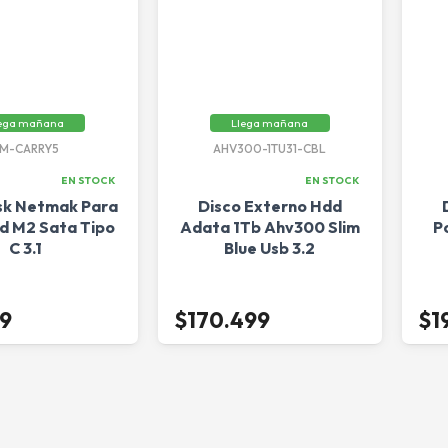
ega mañana
Llega mañana
M-CARRY5
AHV300-1TU31-CBL
EN STOCK
EN STOCK
sk Netmak Para
Disco Externo Hdd
sd M2 Sata Tipo
Adata 1Tb Ahv300 Slim
P
C 3.1
Blue Usb 3.2
99
$170.499
$1