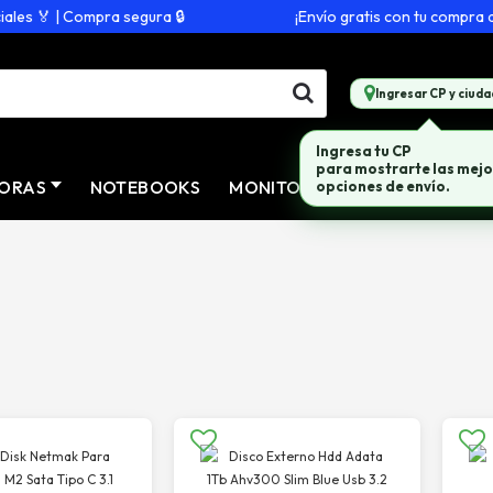
s 🏅 | Compra segura 🔒
¡Envío gratis con tu compra de 
Ingresar CP y ciuda
Ingresa tu CP
para mostrarte las mejo
ORAS
NOTEBOOKS
MONITORES
CONECTIVID
opciones de envío.