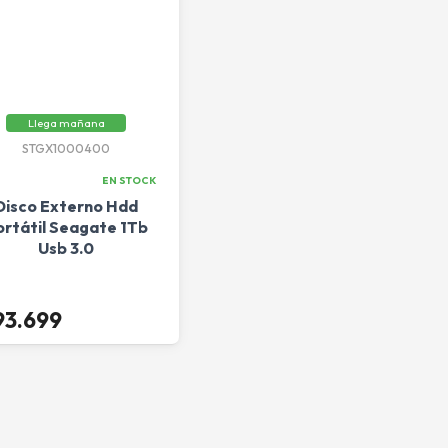
Llega mañana
STGX1000400
EN STOCK
Disco Externo Hdd
ortátil Seagate 1Tb
Usb 3.0
93.699