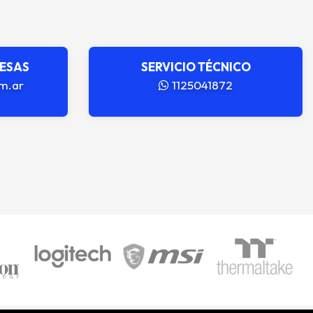
RESAS
SERVICIO TÉCNICO
m.ar
1125041872