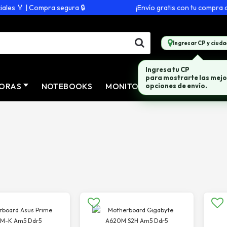
 🏅 | Compra segura 🔒
¡Envío gratis con tu compra de $
Ingresar CP y ciuda
Ingresa tu CP
para mostrarte las mejo
ORAS
NOTEBOOKS
MONITORES
CONECTIVID
opciones de envío.