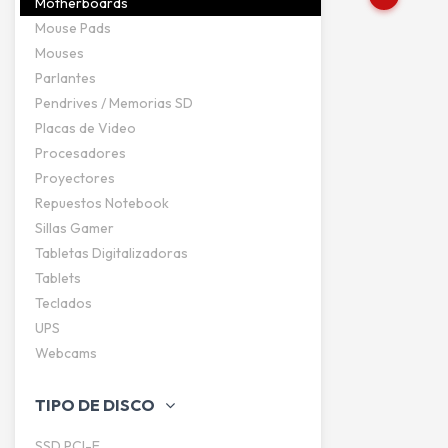
Motherboards
Mouse Pads
Mouses
Parlantes
Pendrives / Memorias SD
Placas de Video
Procesadores
Proyectores
Repuestos Notebook
Sillas Gamer
Tabletas Digitalizadoras
Tablets
Teclados
UPS
Webcams
TIPO DE DISCO
SSD PCI-E