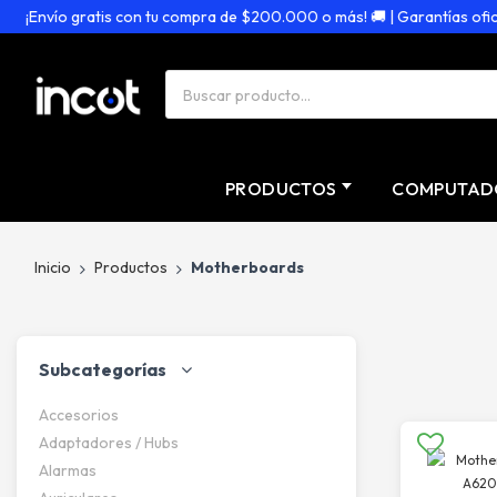
¡Envío gratis con tu compra de $200.000 o más! 🚚 | Garantías oficiales
PRODUCTOS
COMPUTAD
Inicio
Productos
Motherboards
Subcategorías
Accesorios
Adaptadores / Hubs
Alarmas