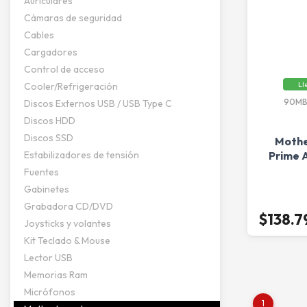
Auriculares
Cámaras de seguridad
Cables
Cargadores
Control de acceso
Ll
Cooler/Refrigeración
90MB
Discos Externos USB / USB Type C
Discos HDD
Discos SSD
Mothe
Estabilizadores de tensión
Prime
Fuentes
Gabinetes
Grabadora CD/DVD
$138.7
Joysticks y volantes
Kit Teclado & Mouse
Lector USB
Memorias Ram
Micrófonos
1