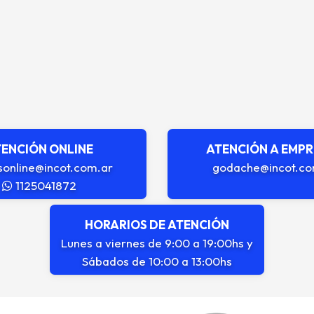
ENCIÓN ONLINE
ATENCIÓN A EMP
sonline@incot.com.ar
godache@incot.co
1125041872
HORARIOS DE ATENCIÓN
Lunes a viernes de 9:00 a 19:00hs y
Sábados de 10:00 a 13:00hs