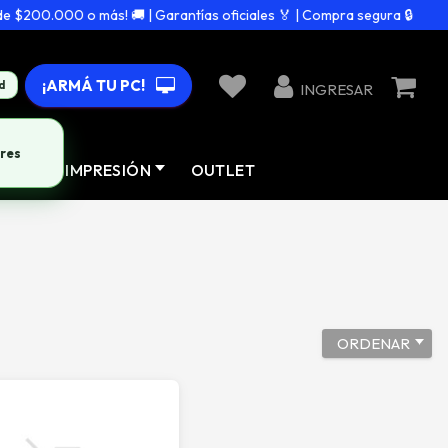
200.000 o más! 🚚 | Garantías oficiales 🏅 | Compra segura 🔒
¡ARMÁ TU PC!
d
INGRESAR
res
AD
IMPRESIÓN
OUTLET
ORDENAR