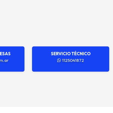
RESAS
SERVICIO TÉCNICO
m.ar
1125041872