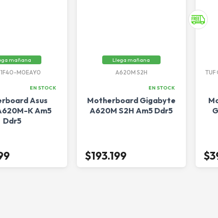
ega mañana
Llega mañana
1F40-M0EAY0
A620M S2H
TUF
EN STOCK
EN STOCK
rboard Asus
Motherboard Gigabyte
Mo
 A620M-K Am5
A620M S2H Am5 Ddr5
G
Ddr5
99
$193.199
$3