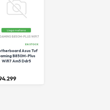
Llega mañana
 GAMING B850M-PLUS WIFI7
EN STOCK
therboard Asus Tuf
aming B850M-Plus
Wifi7 Am5 Ddr5
94.299