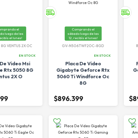
omprando el
Comprando el
do luego de las
sábado luego de las
recibís el lunes!
12, recibís el lunes!
 8G VENTUS 2X OC
GV-N506TWF2OC-8GD
EN STOCK
EN STOCK
 De Video Msi
Placa De Video
e Rtx 5050 8G
Gigabyte Geforce Rtx
G
ntus 2X O
5060 Ti Windforce Oc
8G
699
$896.399
$8