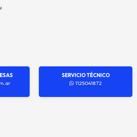
l
RESAS
SERVICIO TÉCNICO
m.ar
1125041872