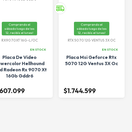
Comprando el
Comprando el
sábado luego de las
sábado luego de las
12, recibís el lunes!
12, recibís el lunes!
RX9070XT 16G-L/OC
RTX 5070 12G VENTUS 3X OC
EN STOCK
EN STOCK
Placa De Video
Placa Msi Geforce Rtx
wercolor Hellhound
5070 12G Ventus 3X Oc
 Radeon Rx 9070 Xt
16Gb Gddr6
.607.099
$1.744.599