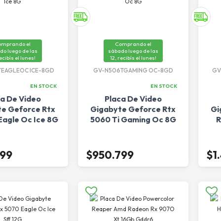
omprando el
Comprando el
do luego de las
sábado luego de las
recibís el lunes!
12, recibís el lunes!
EAGLEOC ICE-8GD
GV-N506TGAMING OC-8GD
GV
EN STOCK
EN STOCK
ca De Video
Placa De Video
e Geforce Rtx
Gigabyte Geforce Rtx
Gi
Eagle Oc Ice 8G
5060 Ti Gaming Oc 8G
R
699
$950.799
$1