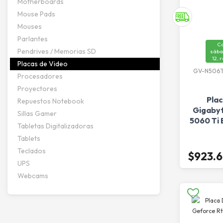
Motherboards
Mouse Pads
Mouses
Parlantes
C
Pendrives / Memorias SD
sába
12, 
Placas de Video
GV-N506T
Procesadores
Proyectores
Pla
Repuestos Notebook
Gigabyt
Sillas Gamer
5060 Ti 
Tabletas Digitalizadoras
Tablets
Teclados
$923.
UPS
Webcams