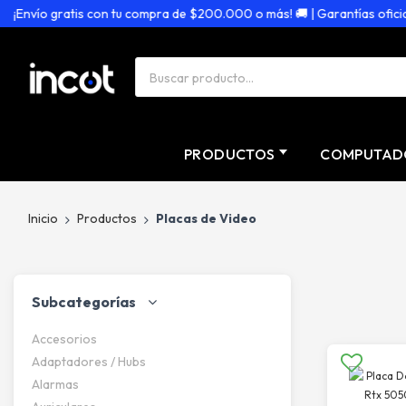
vío gratis con tu compra de $200.000 o más! 🚚 | Garantías oficiales 
PRODUCTOS
COMPUTAD
Inicio
Productos
Placas de Video
Subcategorías
Accesorios
Adaptadores / Hubs
Alarmas