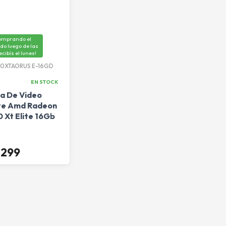
omprando el
do luego de las
recibís el lunes!
0XTAORUS E-16GD
EN STOCK
ca De Video
te Amd Radeon
 Xt Elite 16Gb
.299