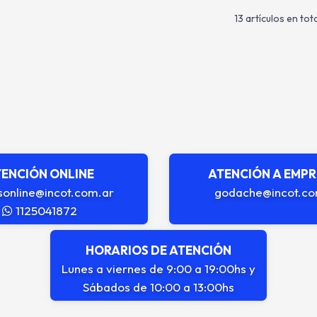
13 artículos en tota
ENCIÓN ONLINE
ATENCIÓN A EMP
sonline@incot.com.ar
godache@incot.co
1125041872
HORARIOS DE ATENCIÓN
Lunes a viernes de 9:00 a 19:00hs y
Sábados de 10:00 a 13:00hs