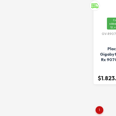
C
sába
12, 
GV-R907
Pla
Gigaby
Rx 9070
$1.823
1