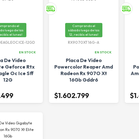
omprando el
Comprando el
do luego de las
sábado luego de las
recibís el lunes!
12, recibís el lunes!
EAGLEOC ICE-12GD
RX9070XT 16G-A
EN STOCK
EN STOCK
ca De Video
Placa De Video
e Geforce Rtx
Powercolor Reaper Amd
Po
gle Oc Ice Sff
Radeon Rx 907O Xt
Amd
12G
16Gb Gddr6
.499
$1.602.799
$1