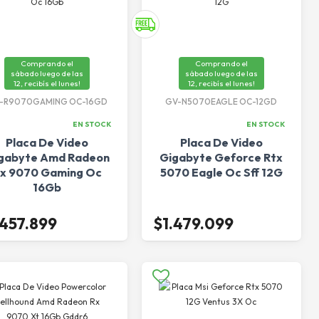
Comprando el
Comprando el
sábado luego de las
sábado luego de las
12, recibís el lunes!
12, recibís el lunes!
-R9070GAMING OC-16GD
GV-N5070EAGLE OC-12GD
EN STOCK
EN STOCK
Placa De Video
Placa De Video
gabyte Amd Radeon
Gigabyte Geforce Rtx
x 9070 Gaming Oc
5070 Eagle Oc Sff 12G
16Gb
.457.899
$1.479.099