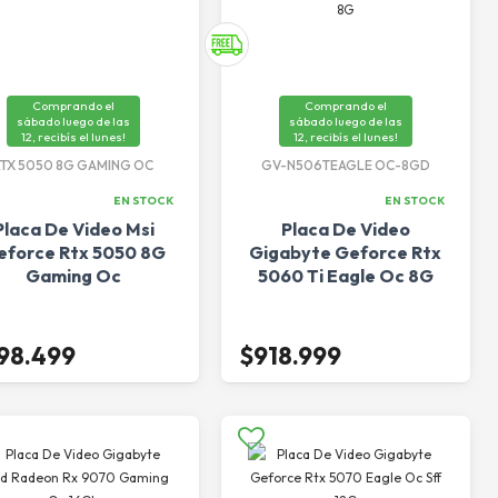
Comprando el
Comprando el
sábado luego de las
sábado luego de las
12, recibís el lunes!
12, recibís el lunes!
RTX 5050 8G GAMING OC
GV-N506TEAGLE OC-8GD
EN STOCK
EN STOCK
Placa De Video Msi
Placa De Video
eforce Rtx 5050 8G
Gigabyte Geforce Rtx
Gaming Oc
5060 Ti Eagle Oc 8G
98.499
$918.999