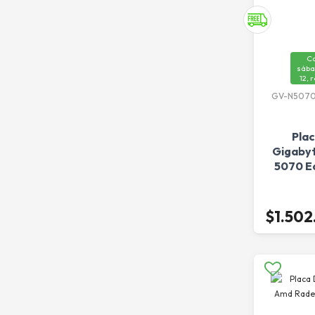
C
sába
12, 
GV-N5070
Pla
Gigabyt
5070 Ea
$1.502