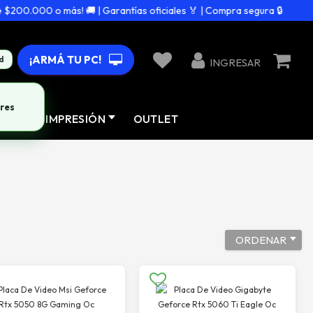
0.000 o más! 🚚 | Garantías oficiales 🏅 | Compra segura 🔒
¡ARMÁ TU PC!
d
INGRESAR
AD
IMPRESIÓN
OUTLET
ORDENAR