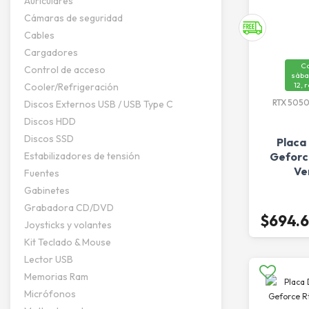
Auriculares
Cámaras de seguridad
Cables
Cargadores
C
Control de acceso
sába
12, 
Cooler/Refrigeración
RTX 5050
Discos Externos USB / USB Type C
Discos HDD
Discos SSD
Placa
Estabilizadores de tensión
Geforc
Ve
Fuentes
Gabinetes
Grabadora CD/DVD
$694.
Joysticks y volantes
Kit Teclado & Mouse
Lector USB
Memorias Ram
Micrófonos