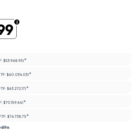
99
*
F:
$53.968.95)
*
PTF:
$60.034.03)
*
PTF:
$63.272.17)
*
F:
$70.159.64)
*
PTF:
$76.738.71)
édito
.