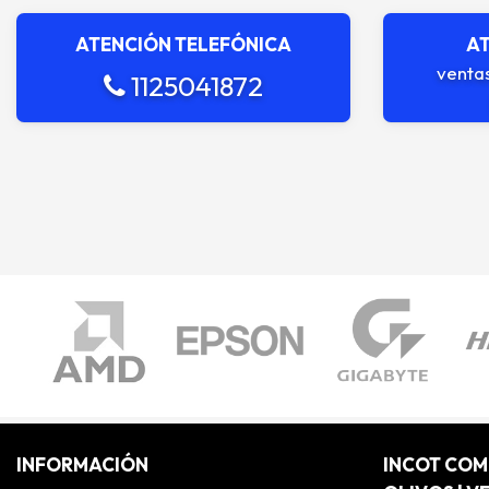
ATENCIÓN TELEFÓNICA
AT
venta
1125041872
INFORMACIÓN
INCOT CO