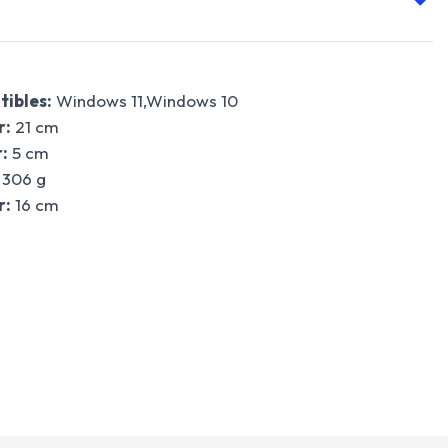
ibles:
Windows 11,Windows 10
r:
21 cm
:
5 cm
306 g
r:
16 cm