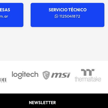
RESAS
SERVICIO TÉCNICO
m.ar
1125041872
NEWSLETTER