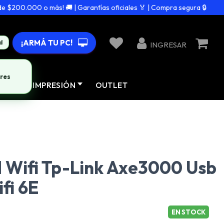
200.000 o más! 🚚 | Garantías oficiales 🏅 | Compra segura 🔒
¡ARMÁ TU PC!
d
INGRESAR
res
AD
IMPRESIÓN
OUTLET
 Wifi Tp-Link Axe3000 Usb
fi 6E
EN STOCK