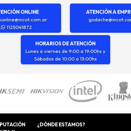
ENCIÓN ONLINE
ATENCIÓN A EMP
sonline@incot.com.ar
godache@incot.co
1125041872
HORARIOS DE ATENCIÓN
Lunes a viernes de 9:00 a 19:00hs y
Sábados de 10:00 a 13:00hs
MPUTACIÓN
¿DÓNDE ESTAMOS?