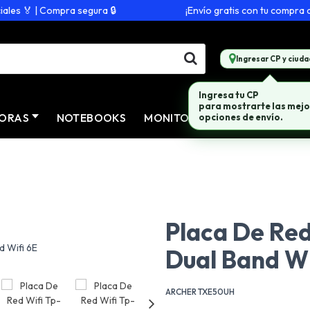
s 🏅 | Compra segura 🔒
¡Envío gratis con tu compra de $
Ingresar CP y ciuda
Ingresa tu CP
para mostrarte las mejo
ORAS
NOTEBOOKS
MONITORES
CONECTIVID
opciones de envío.
Placa De Red
Dual Band Wi
ARCHER TXE50UH