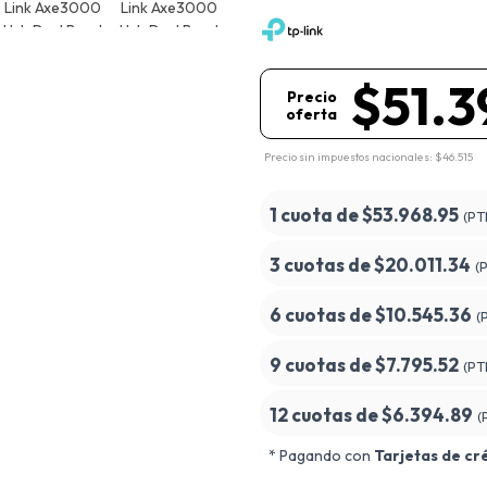
$51.3
Precio
oferta
Precio sin impuestos nacionales: $46.515
1 cuota de
$53.968.95
(PT
3 cuotas de
$20.011.34
(
6 cuotas de
$10.545.36
(
9 cuotas de
$7.795.52
(PT
12 cuotas de
$6.394.89
(
* Pagando con
Tarjetas de cr