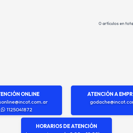
0 artículos en tota
ENCIÓN ONLINE
ATENCIÓN A EMP
sonline@incot.com.ar
godache@incot.co
1125041872
HORARIOS DE ATENCIÓN