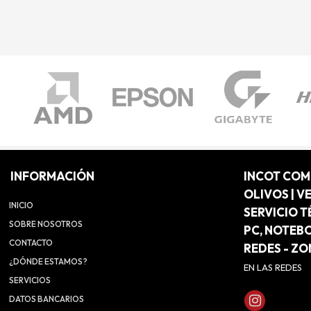
INFORMACIÓN
INCOT CO
OLIVOS | V
INICIO
SERVICIO T
SOBRE NOSOTROS
PC, NOTEB
CONTACTO
REDES - Z
¿DÓNDE ESTAMOS?
EN LAS REDES
SERVICIOS
DATOS BANCARIOS