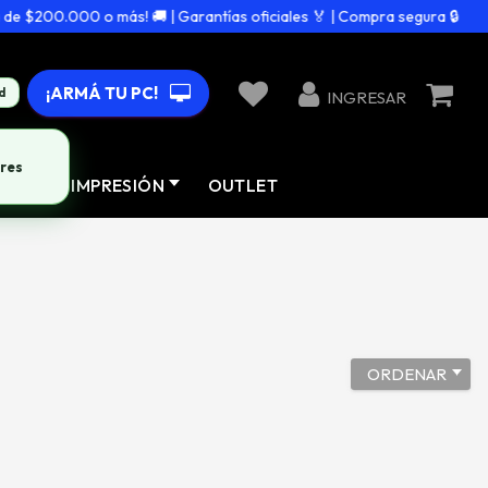
e $200.000 o más! 🚚 | Garantías oficiales 🏅 | Compra segura 🔒
¡ARMÁ TU PC!
d
INGRESAR
res
AD
IMPRESIÓN
OUTLET
ORDENAR