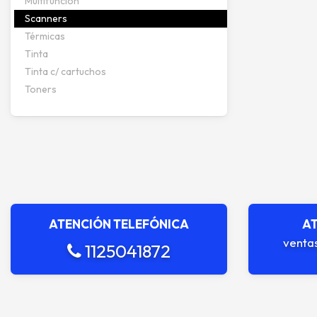
Multifunción
Scanners
Térmicas
Tinta
Tinta c/ cartuchos
Toners
ATENCIÓN TELEFÓNICA
AT
venta
1125041872