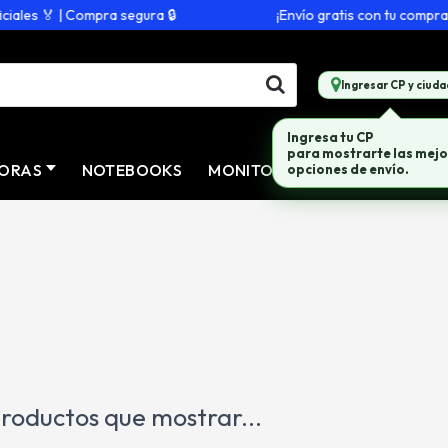
ales 🏅 | Compra segura 🔒
¡Envío gratis con tu compra d
Ingresar CP y ciuda
Ingresa tu CP
para mostrarte las mejo
ORAS
NOTEBOOKS
MONITORES
CONECTIVID
opciones de envío.
roductos que mostrar...