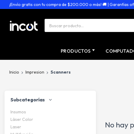
¡Envío gratis con tu compra de $200.000 o más! 🚚 | Garantías ofici
PRODUCTOS
COMPUTAD
Inicio
Impresion
Scanners
Subcategorías
Insumos
Láser Color
No hay p
Laser