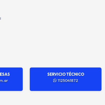
l
RESAS
SERVICIO TÉCNICO
m.ar
1125041872