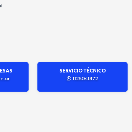
l
RESAS
SERVICIO TÉCNICO
m.ar
1125041872