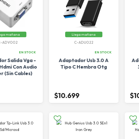
ega mañana
Llega mañana
C-ADV002
C-ADU022
EN STOCK
EN STOCK
or Salida Vga -
Adaptador Usb 3.0 A
Ad
Hdmi Con Audio
Tipo C Hembra Otg
r (Sin Cables)
$10.699
$1