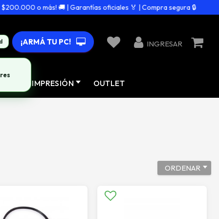
000 o más! 🚚 | Garantías oficiales 🏅 | Compra segura 🔒
¡ARMÁ TU PC!
d
INGRESAR
AD
IMPRESIÓN
OUTLET
ORDENAR