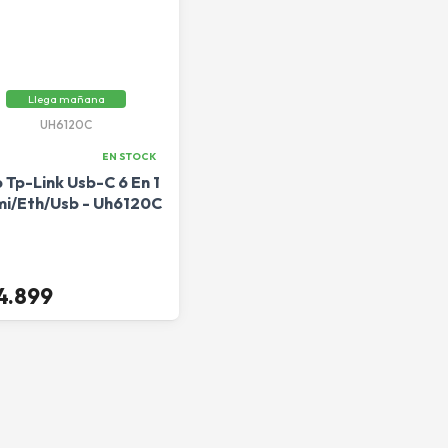
Llega mañana
UH6120C
EN STOCK
 Tp-Link Usb-C 6 En 1
i/Eth/Usb - Uh6120C
4.899