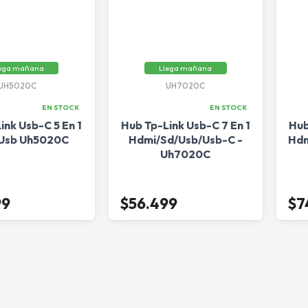
ega mañana
Llega mañana
UH5020C
UH7020C
EN STOCK
EN STOCK
ink Usb-C 5 En 1
Hub Tp-Link Usb-C 7 En 1
Hub
Usb Uh5020C
Hdmi/Sd/Usb/Usb-C -
Hdm
Uh7020C
99
$56.499
$7