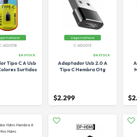
ega mañana
Llega mañana
C-ADU018
C-ADU013
EN STOCK
EN STOCK
r Tipo C A Usb
Adaptador Usb 2.0 A
A
Colores Surtidos
Tipo C Hembra Otg
M
$2.299
$2