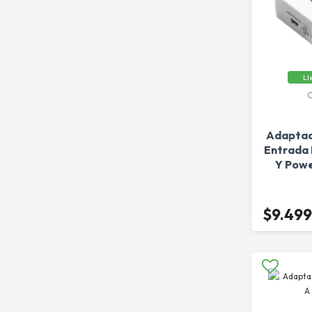
Ll
Adaptad
Entrada 
Y Powe
$9.499