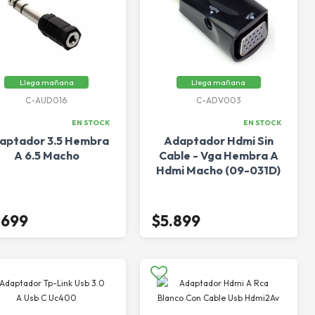
Llega mañana
Llega mañana
C-AUD016
C-ADV003
EN STOCK
EN STOCK
aptador 3.5 Hembra
Adaptador Hdmi Sin
A 6.5 Macho
Cable - Vga Hembra A
Hdmi Macho (09-031D)
.699
$5.899