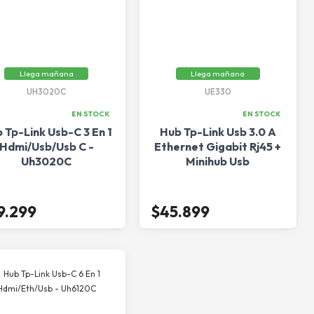
Llega mañana
Llega mañana
UH3020C
UE330
EN STOCK
EN STOCK
 Tp-Link Usb-C 3 En 1
Hub Tp-Link Usb 3.0 A
Hdmi/Usb/Usb C -
Ethernet Gigabit Rj45 +
Uh3020C
Minihub Usb
9.299
$45.899