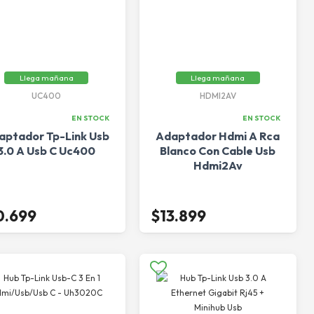
Llega mañana
Llega mañana
UC400
HDMI2AV
EN STOCK
EN STOCK
aptador Tp-Link Usb
Adaptador Hdmi A Rca
3.0 A Usb C Uc400
Blanco Con Cable Usb
Hdmi2Av
0.699
$13.899