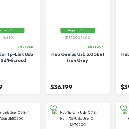
ega mañana
Llega mañana
UA430
31240004400
EN STOCK
EN STOCK
or Tp-Link Usb
Hub Genius Usb 3.0 5En1
Hub
A Sd/Microsd
Iron Grey
9
$36.199
$3