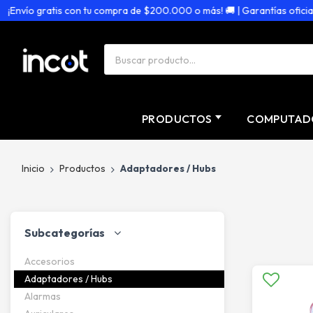
ío gratis con tu compra de $200.000 o más! 🚚 | Garantías oficiales 🏅
PRODUCTOS
COMPUTAD
Inicio
Productos
Adaptadores / Hubs
Subcategorías
Accesorios
Adaptadores / Hubs
Alarmas