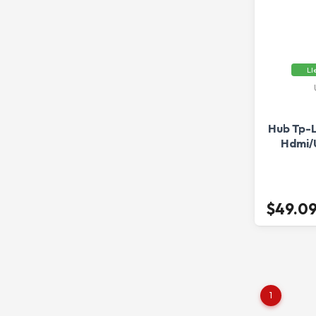
Ll
Hub Tp-L
Hdmi/
$49.0
1