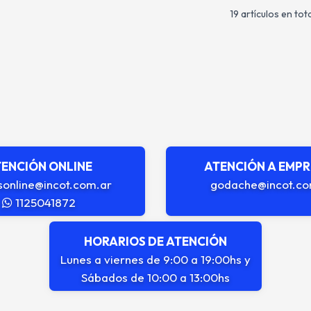
19 artículos en tota
ENCIÓN ONLINE
ATENCIÓN A EMP
sonline@incot.com.ar
godache@incot.co
1125041872
HORARIOS DE ATENCIÓN
Lunes a viernes de 9:00 a 19:00hs y
Sábados de 10:00 a 13:00hs