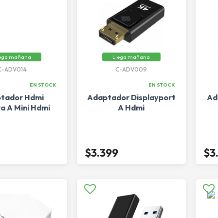
ega mañana
Llega mañana
C-ADV014
C-ADV009
EN STOCK
EN STOCK
tador Hdmi
Adaptador Displayport
Ad
 A Mini Hdmi
A Hdmi
$3.399
$3