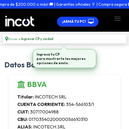
mpra de $200.000 o más! 🚚 | Garantías oficiales 🏅 | Compra segura 🔒
¡ARMÁ TU PC!
Enviar a
Ingresar CP y ciudad
Ingresa tu CP
para mostrarte las mejores
Datos Bancarios
opciones de envío.
BBVA
Titular:
INCOTECH SRL
CUENTA CORRIENTE:
354-566103/1
CUIT:
30717004988
CBU:
0170354020000056610310
ALIAS:
INCOTECH.SRL