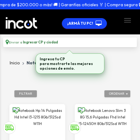
ra de $200.000 o más! 🚚 | Garantías oficiales 🏅 | Compra segura 🔒
¡ARMÁ TU PC!
Enviar a
Ingresar CP y ciudad
Ingresa tu CP
Inicio
Notebooks
para mostrarte las mejores
opciones de envío.
FILTRAR
ORDENAR