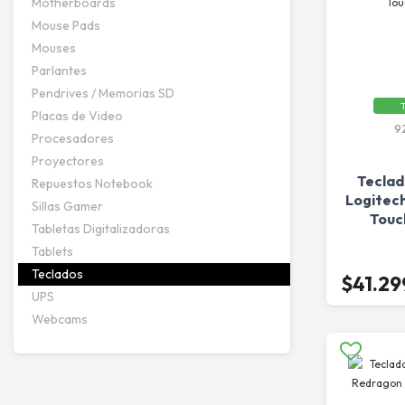
Motherboards
Mouse Pads
Mouses
Parlantes
Pendrives / Memorias SD
T
Placas de Video
9
Procesadores
Proyectores
Teclad
Repuestos Notebook
Logitec
Sillas Gamer
Touc
Tabletas Digitalizadoras
Tablets
Teclados
$41.29
UPS
Webcams