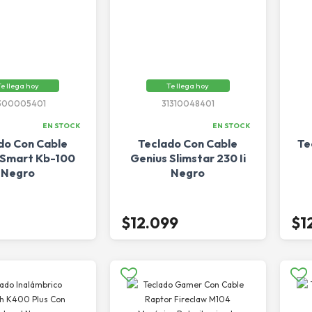
e llega hoy
Te llega hoy
300005401
31310048401
EN STOCK
EN STOCK
do Con Cable
Teclado Con Cable
Te
 Smart Kb-100
Genius Slimstar 230 Ii
Negro
Negro
$12.099
$1