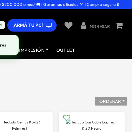
0.000 o más! 🚚 | Garantías oficiales 🏅 | Compra segura 🔒
¡ARMÁ TU PC!
d
INGRESAR
AD
IMPRESIÓN
OUTLET
ORDENAR