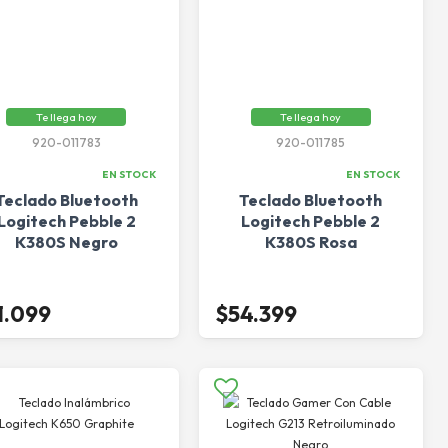
Te llega hoy
Te llega hoy
920-011783
920-011785
EN STOCK
EN STOCK
Teclado Bluetooth
Teclado Bluetooth
Logitech Pebble 2
Logitech Pebble 2
K380S Negro
K380S Rosa
1.099
$54.399