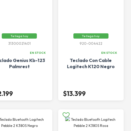
Te llega hoy
Te llega hoy
31300021401
920-004422
EN STOCK
EN STOCK
clado Genius Kb-123
Teclado Con Cable
Palmrest
Logitech K120 Negro
2.199
$13.399