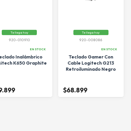
Te llega hoy
Te llega hoy
920-010910
920-008086
EN STOCK
EN STOCK
eclado Inalámbrico
Teclado Gamer Con
itech K650 Graphite
Cable Logitech G213
Retroiluminado Negro
9.899
$68.899