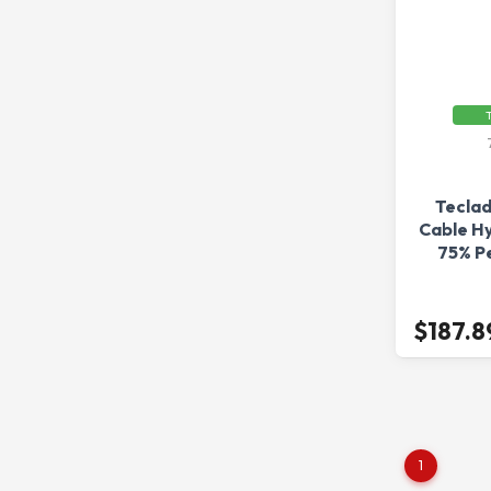
T
Tecla
Cable Hy
75% P
$187.8
1