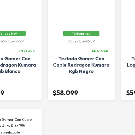
e llega hoy
Te llega hoy
2W-RGB-1R-SP
K552RGB-1R-SP
EN STOCK
EN STOCK
do Gamer Con
Teclado Gamer Con
T
edragon Kumara
Cable Redragon Kumara
Log
b Blanco
Rgb Negro
99
$58.099
$5