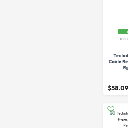
T
K55
Tecla
Cable R
Rg
$58.0