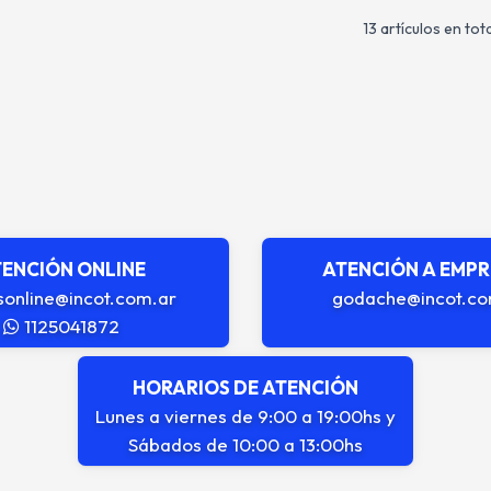
13 artículos en tota
ENCIÓN ONLINE
ATENCIÓN A EMP
sonline@incot.com.ar
godache@incot.co
1125041872
HORARIOS DE ATENCIÓN
Lunes a viernes de 9:00 a 19:00hs y
Sábados de 10:00 a 13:00hs