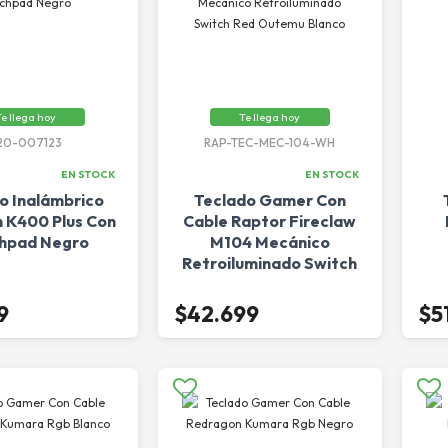
e llega hoy
Te llega hoy
20-007123
RAP-TEC-MEC-104-WH
EN STOCK
EN STOCK
o Inalámbrico
Teclado Gamer Con
h K400 Plus Con
Cable Raptor Fireclaw
hpad Negro
M104 Mecánico
Retroiluminado Switch
Red Outemu Blanco
9
$42.699
$5