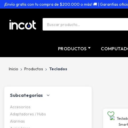
nvío gratis con tu compra de $200.000 o más! 🚚 | Garantías oficiales 
PRODUCTOS
COMPUTAD
Inicio
Productos
Teclados
Subcategorías
Accesorios
Adaptadores / Hubs
Alarmas