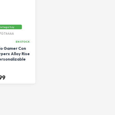
e llega hoy
7G7A4AA
EN STOCK
do Gamer Con
perx Alloy Rise
ersonalizable
99