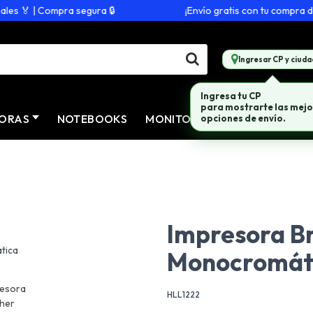
 🏅 | Compra segura 🔒
¡Envío gratis con tu compra de $2
Ingresar CP y ciuda
Ingresa tu CP
para mostrarte las mejo
ORAS
NOTEBOOKS
MONITORES
CONECTIVID
opciones de envío.
Impresora Br
Monocromát
HLL1222