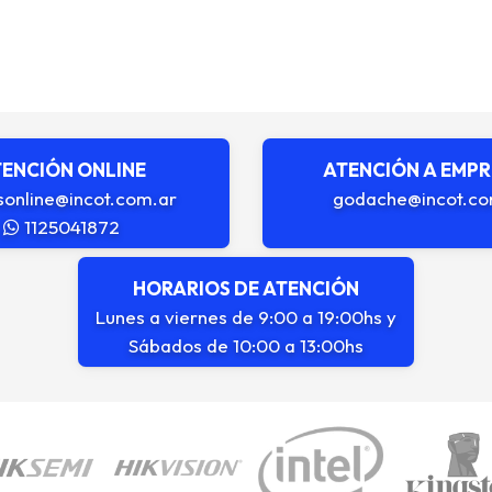
ENCIÓN ONLINE
ATENCIÓN A EMP
sonline@incot.com.ar
godache@incot.co
1125041872
HORARIOS DE ATENCIÓN
Lunes a viernes de 9:00 a 19:00hs y
Sábados de 10:00 a 13:00hs