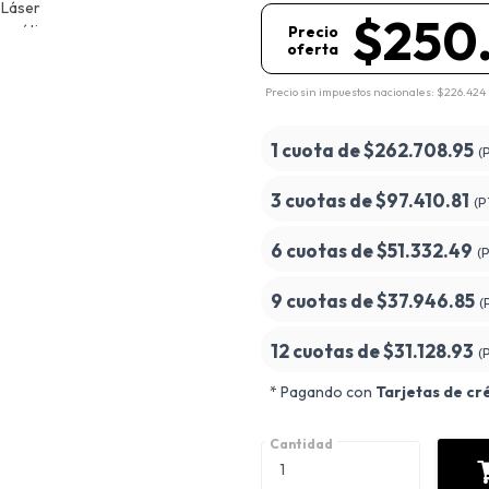
$250.
Precio
oferta
Precio sin impuestos nacionales: $226.424
1 cuota de
$262.708.95
(
3 cuotas de
$97.410.81
(P
6 cuotas de
$51.332.49
(
9 cuotas de
$37.946.85
(
12 cuotas de
$31.128.93
(
* Pagando con
Tarjetas de cr
Cantidad