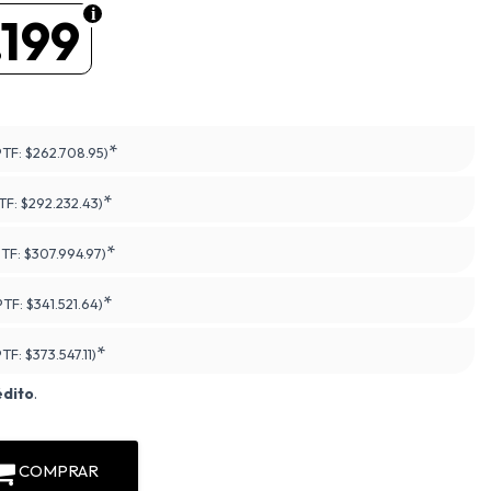
199
*
PTF:
$262.708.95)
*
TF:
$292.232.43)
*
PTF:
$307.994.97)
*
PTF:
$341.521.64)
*
PTF:
$373.547.11)
édito
.
COMPRAR