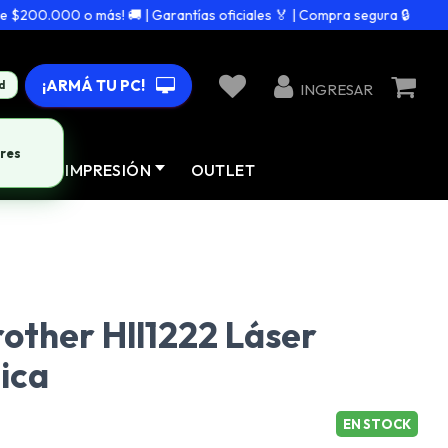
00.000 o más! 🚚 | Garantías oficiales 🏅 | Compra segura 🔒
¡ARMÁ TU PC!
d
INGRESAR
res
AD
IMPRESIÓN
OUTLET
other Hll1222 Láser
ica
EN STOCK