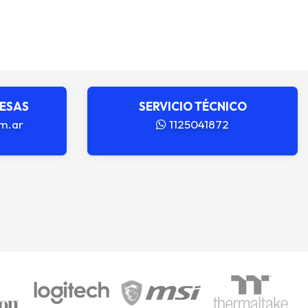
RESAS
SERVICIO TÉCNICO
m.ar
1125041872