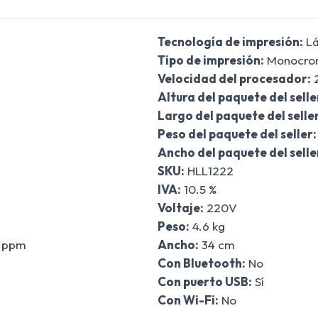
Tecnología de impresión:
Lá
Tipo de impresión:
Monocro
Velocidad del procesador:
2
Altura del paquete del selle
Largo del paquete del seller
Peso del paquete del seller:
Ancho del paquete del selle
SKU:
HLL1222
IVA:
10.5 %
Voltaje:
220V
Peso:
4.6 kg
 ppm
Ancho:
34 cm
Con Bluetooth:
No
Con puerto USB:
Sí
Con Wi-Fi:
No