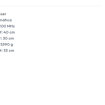
ser
mática
00 MHz
r:
40 cm
:
30 cm
5390 g
r:
33 cm