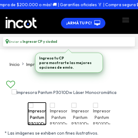
ra de $200.000 o más! 🚚 | Garantías oficiales 🏅 | Compra segura 🔒
¡ARMÁ TU PC!
Enviar a
Ingresar CP y ciudad
Ingresa tu CP
para mostrarte las mejores
Inicio
Impresion
Laser
opciones de envío.
* Las imágenes se exhiben con fines ilustrativos.