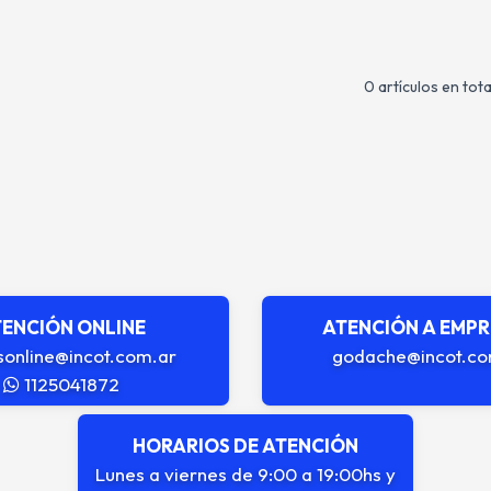
0 artículos en tota
ENCIÓN ONLINE
ATENCIÓN A EMP
sonline@incot.com.ar
godache@incot.co
1125041872
HORARIOS DE ATENCIÓN
Lunes a viernes de 9:00 a 19:00hs y