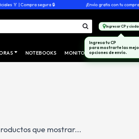
ales 🏅 | Compra segura 🔒
¡Envío gratis con tu compra d
Ingresar CP y ciuda
Ingresa tu CP
para mostrarte las mejo
ORAS
NOTEBOOKS
MONITORES
CONECTIVID
opciones de envío.
roductos que mostrar...