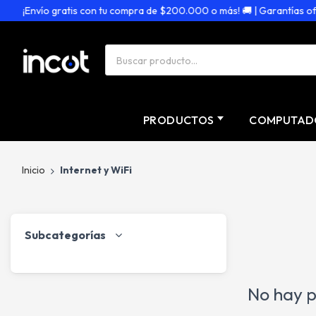
¡Envío gratis con tu compra de $200.000 o más! 🚚 | Garantías ofici
PRODUCTOS
COMPUTAD
Inicio
Internet y WiFi
Subcategorías
No hay p