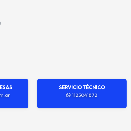
l
RESAS
SERVICIO TÉCNICO
m.ar
1125041872