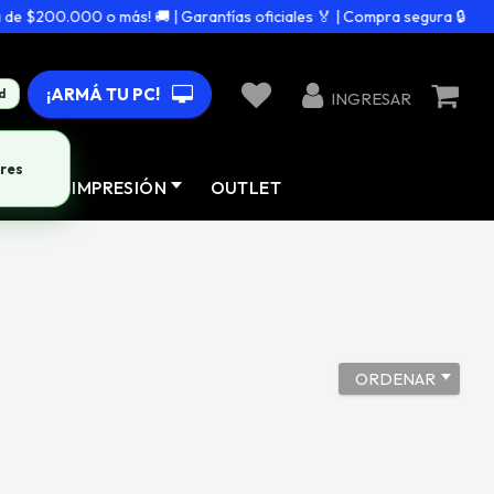
e $200.000 o más! 🚚 | Garantías oficiales 🏅 | Compra segura 🔒
¡ARMÁ TU PC!
d
INGRESAR
res
AD
IMPRESIÓN
OUTLET
ORDENAR