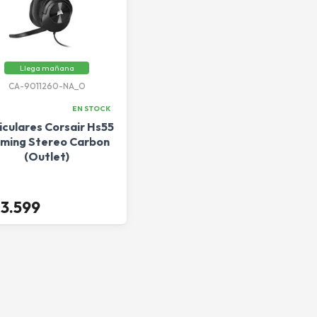
Llega mañana
CA-9011260-NA_O
EN STOCK
iculares Corsair Hs55
ming Stereo Carbon
(Outlet)
13.599