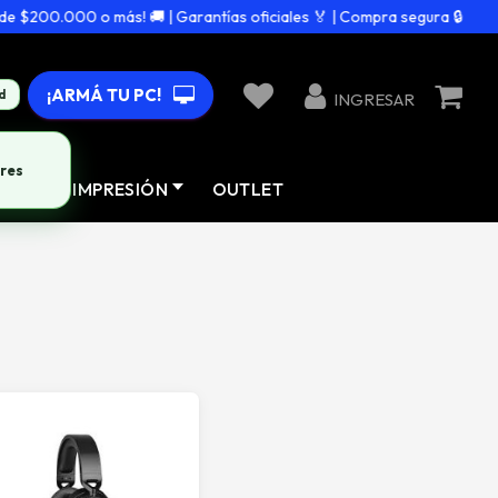
 $200.000 o más! 🚚 | Garantías oficiales 🏅 | Compra segura 🔒
¡ARMÁ TU PC!
d
INGRESAR
res
AD
IMPRESIÓN
OUTLET