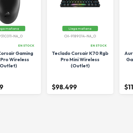
ega mañana
Llega mañana
931C011-NA_O
CH-9189014-NA_O
EN STOCK
EN STOCK
orsair Gaming
Teclado Corsair K70 Rgb
Aur
 Pro Wireless
Pro Mini Wireless
Ga
(Outlet)
(Outlet)
9
$98.499
$1