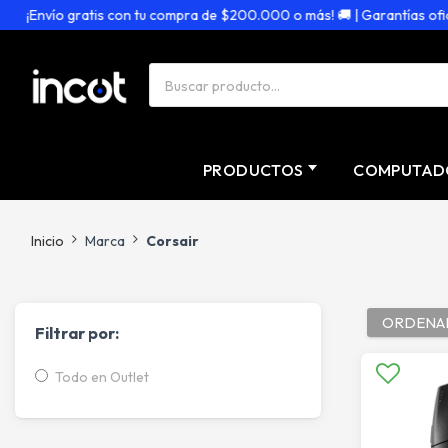
¡Envío gratis con tu compra de $200.000 o más! 🚚 | Garantías oficial
PRODUCTOS
COMPUTAD
Inicio
Marca
Corsair
ORDENA
Filtrar por:
Todo en Outlet