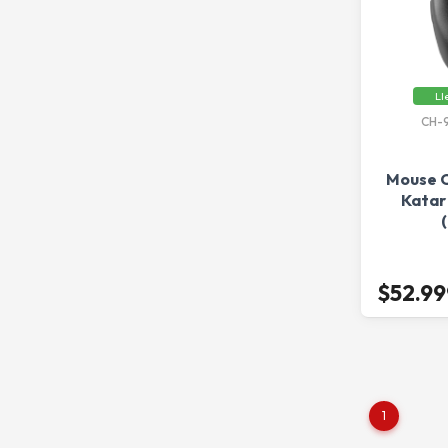
Ll
CH-
Mouse C
Katar
$52.99
1