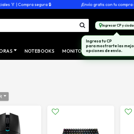
es 🏅 | Compra segura 🔒
¡Envío gratis con tu compra de
Ingresar CP y ciuda
Ingresa tu CP
para mostrarte las mejo
ORAS
NOTEBOOKS
MONITORES
CONECTIVID
opciones de envío.
R