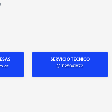
l
RESAS
SERVICIO TÉCNICO
m.ar
1125041872