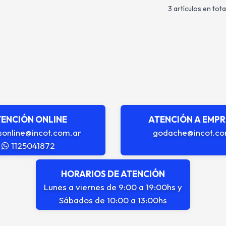
3 artículos en tota
ENCIÓN ONLINE
ATENCIÓN A EMP
sonline@incot.com.ar
godache@incot.co
1125041872
HORARIOS DE ATENCIÓN
Lunes a viernes de 9:00 a 19:00hs y
Sábados de 10:00 a 13:00hs