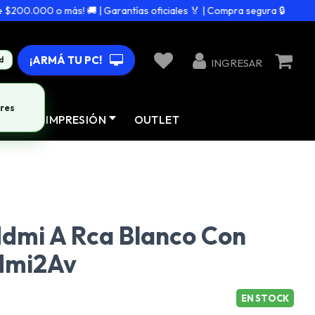
200.000 o más! 🚚 | Garantías oficiales 🏅 | Compra segura 🔒
¡ARMÁ TU PC!
d
INGRESAR
res
AD
IMPRESIÓN
OUTLET
dmi A Rca Blanco Con
dmi2Av
EN STOCK