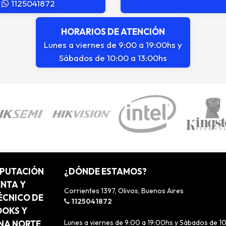
1125041872
HORARIOS DE ATENCIÓN
Lunes a viernes de 9:00 a 19:00hs y
Sábados de 10:00 a 13:00hs
MPUTACIÓN
¿DÓNDE ESTAMOS?
ENTA Y
Corrientes 1397, Olivos, Buenos Aires
ÉCNICO DE
1125041872
OOKS Y
Lunes a viernes de 9:00 a 19:00hs y Sábados de 1
ONA NORTE