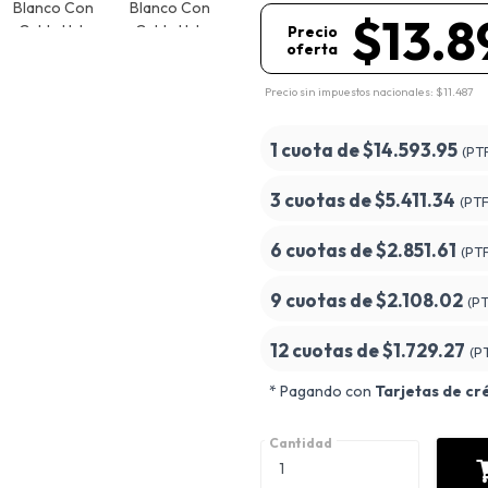
$13.8
Precio
oferta
Precio sin impuestos nacionales: $11.487
1 cuota de
$14.593.95
(PT
3 cuotas de
$5.411.34
(PT
6 cuotas de
$2.851.61
(PT
9 cuotas de
$2.108.02
(P
12 cuotas de
$1.729.27
(P
* Pagando con
Tarjetas de cr
Cantidad