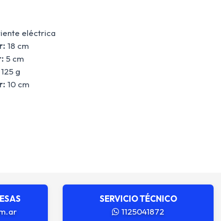
iente eléctrica
r:
18 cm
:
5 cm
125 g
r:
10 cm
RESAS
SERVICIO TÉCNICO
m.ar
1125041872