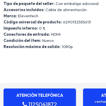
Tipo de paquete del seller:
Con embalaje adicional
Accesorios incluidos:
Cable de alimentación
Marca:
Eleventech
Código universal de producto:
6290132555613
Impuesto interno:
0 %
Conectores de entrada:
HDMI
Condición del ítem:
Nuevo
Resolución máxima de salida:
1080p
ATENCIÓN TELEFÓNICA
AT
venta
1125041872