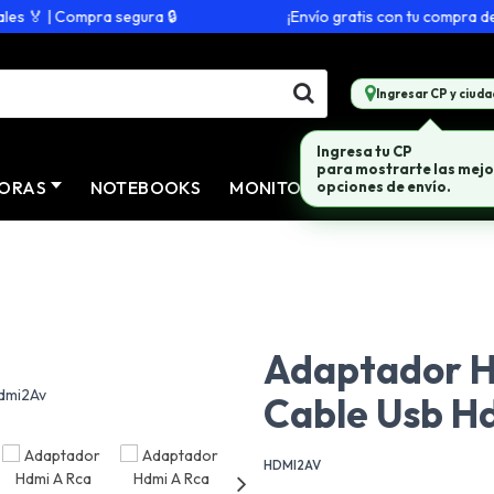
 🏅 | Compra segura 🔒
¡Envío gratis con tu compra de $
Ingresar CP y ciuda
Ingresa tu CP
para mostrarte las mejo
ORAS
NOTEBOOKS
MONITORES
CONECTIVID
opciones de envío.
Adaptador H
Cable Usb H
HDMI2AV