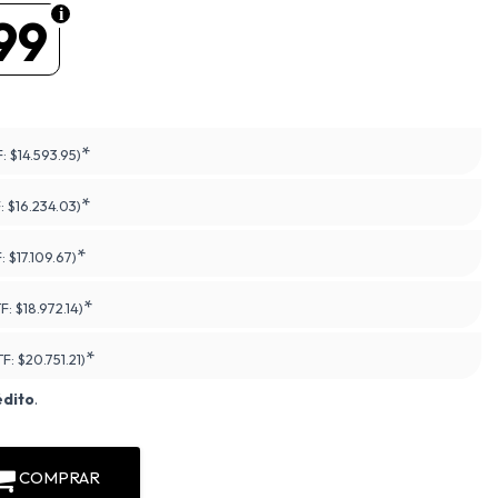
99
*
F:
$14.593.95)
*
F:
$16.234.03)
*
F:
$17.109.67)
*
TF:
$18.972.14)
*
TF:
$20.751.21)
édito
.
COMPRAR