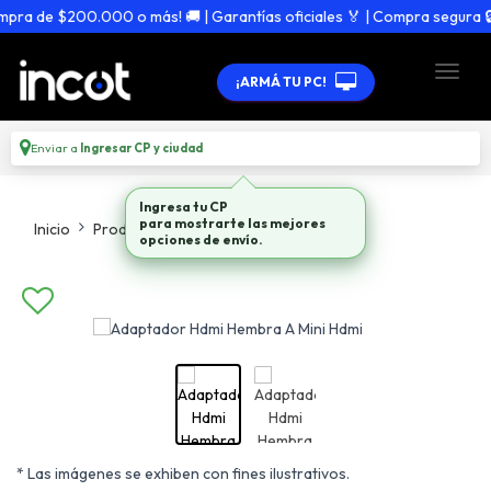
ra de $200.000 o más! 🚚 | Garantías oficiales 🏅 | Compra segura 🔒
¡ARMÁ TU PC!
Enviar a
Ingresar CP y ciudad
Ingresa tu CP
para mostrarte las mejores
Inicio
Productos
Adaptadores Hubs
opciones de envío.
* Las imágenes se exhiben con fines ilustrativos.