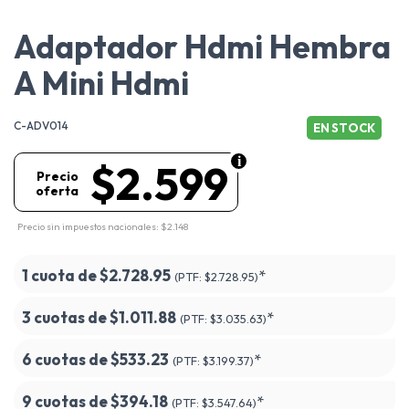
Adaptador Hdmi Hembra
A Mini Hdmi
C-ADV014
EN STOCK
$2.599
Precio
oferta
Precio sin impuestos nacionales: $2.148
1 cuota de
$2.728.95
*
(PTF:
$2.728.95)
3 cuotas de
$1.011.88
*
(PTF:
$3.035.63)
6 cuotas de
$533.23
*
(PTF:
$3.199.37)
9 cuotas de
$394.18
*
(PTF:
$3.547.64)