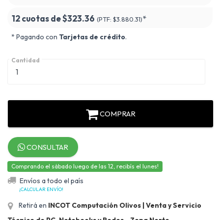
12 cuotas de
$323.36
*
(PTF:
$3.880.31)
* Pagando con
Tarjetas de crédito
.
Cantidad
COMPRAR
CONSULTAR
Comprando el sábado luego de las 12, recibís el lunes!
Envíos a todo el país
¡CALCULAR ENVÍO!
Retirá en
INCOT Computación Olivos | Venta y Servicio
Técnico de PC, Notebooks y Redes - Zona Norte
.