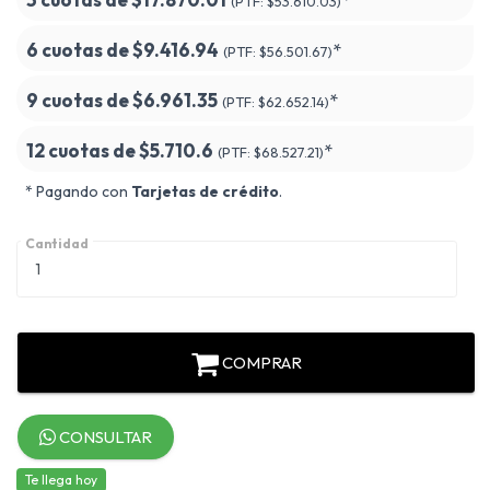
(PTF:
$53.610.03)
6 cuotas de
$9.416.94
*
(PTF:
$56.501.67)
9 cuotas de
$6.961.35
*
(PTF:
$62.652.14)
12 cuotas de
$5.710.6
*
(PTF:
$68.527.21)
* Pagando con
Tarjetas de crédito
.
Cantidad
COMPRAR
CONSULTAR
Te llega hoy