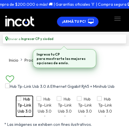
ra de $200.000 o más! 🚚 | Garantías oficiales 🏅 | Compra segura 🔒
¡ARMÁ TU PC!
Enviar a
Ingresar CP y ciudad
Ingresa tu CP
para mostrarte las mejores
Inicio
Productos
Adaptadores Hubs
opciones de envío.
* Las imágenes se exhiben con fines ilustrativos.