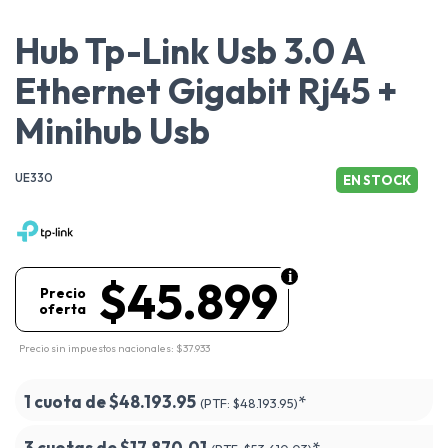
Hub Tp-Link Usb 3.0 A
Ethernet Gigabit Rj45 +
Minihub Usb
UE330
EN STOCK
$45.899
Precio
oferta
Precio sin impuestos nacionales: $37.933
1 cuota de
$48.193.95
*
(PTF:
$48.193.95)
3 cuotas de
$17.870.01
*