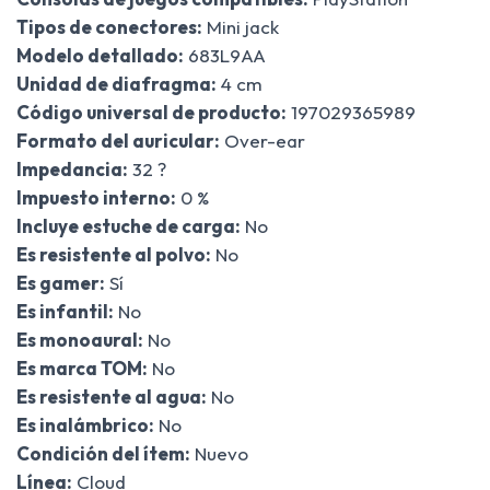
Tipos de conectores:
Mini jack
Modelo detallado:
683L9AA
Unidad de diafragma:
4 cm
Código universal de producto:
197029365989
Formato del auricular:
Over-ear
Impedancia:
32 ?
Impuesto interno:
0 %
Incluye estuche de carga:
No
Es resistente al polvo:
No
Es gamer:
Sí
Es infantil:
No
Es monoaural:
No
Es marca TOM:
No
Es resistente al agua:
No
Es inalámbrico:
No
Condición del ítem:
Nuevo
Línea:
Cloud