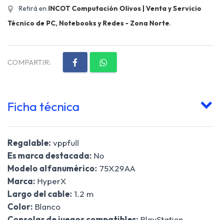
Retirá en
INCOT Computación Olivos | Venta y Servicio
Técnico de PC, Notebooks y Redes - Zona Norte
.
COMPARTIR:
Ficha técnica
Regalable:
vppfull
Es marca destacada:
No
Modelo alfanumérico:
75X29AA
Marca:
HyperX
Largo del cable:
1.2 m
Color:
Blanco
Consolas de juegos compatibles:
PlayStation