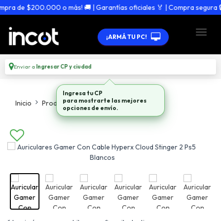
ra de $200.000 o más! 🚚 | Garantías oficiales 🏅 | Compra segura 🔒
¡ARMÁ TU PC!
Enviar a
Ingresar CP y ciudad
Ingresa tu CP
para mostrarte las mejores
Inicio
Productos
Auriculares
opciones de envío.