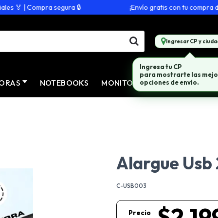
s 🏅 | Compra segura 🔒
¡Envío gratis con tu compra de $
Ingresar CP y ciuda
Ingresa tu CP
para mostrarte las mejo
ORAS
NOTEBOOKS
MONITORES
CONECTIVID
opciones de envío.
Alargue Usb 
C-USB003
$2.19
Precio