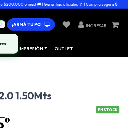
200.000 o más! 🚚 | Garantías oficiales 🏅 | Compra segura 🔒
¡ARMÁ TU PC!
d
INGRESAR
res
AD
IMPRESIÓN
OUTLET
2.0 1.50Mts
EN STOCK
9