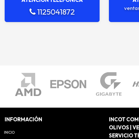
venta
1125041872
INFORMACIÓN
INCOT CO
OLIVOS | V
INICIO
SERVICIO T