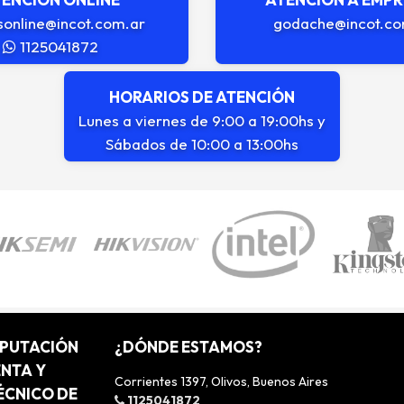
sonline@incot.com.ar
godache@incot.co
1125041872
HORARIOS DE ATENCIÓN
Lunes a viernes de 9:00 a 19:00hs y
Sábados de 10:00 a 13:00hs
MPUTACIÓN
¿DÓNDE ESTAMOS?
ENTA Y
Corrientes 1397, Olivos, Buenos Aires
ÉCNICO DE
1125041872