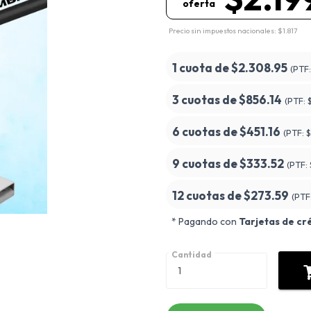
oferta
Precio sin impuestos nacionales: $1.817
1 cuota de
$2.308.95
(PTF
3 cuotas de
$856.14
(PTF:
6 cuotas de
$451.16
(PTF:
$
9 cuotas de
$333.52
(PTF:
12 cuotas de
$273.59
(PTF
* Pagando con
Tarjetas de cr
Cantidad