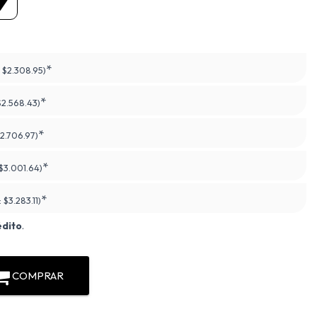
*
:
$2.308.95)
*
$2.568.43)
*
2.706.97)
*
$3.001.64)
*
:
$3.283.11)
édito
.
COMPRAR