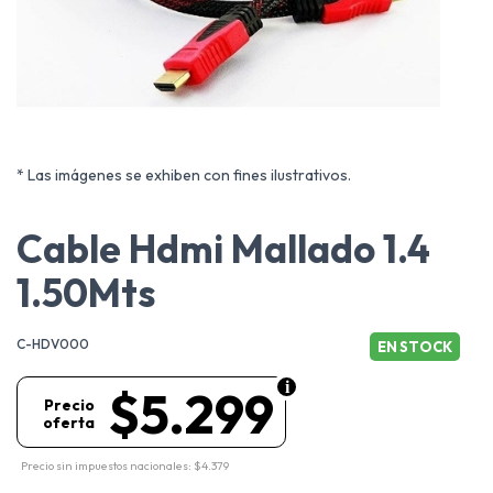
* Las imágenes se exhiben con fines ilustrativos.
Cable Hdmi Mallado 1.4
1.50Mts
C-HDV000
EN STOCK
$5.299
Precio
oferta
Precio sin impuestos nacionales: $4.379