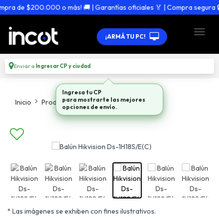
ra de $200.000 o más! 🚚 | Garantías oficiales 🏅 | Compra segura 🔒
¡ARMÁ TU PC!
Enviar a
Ingresar CP y ciudad
Ingresa tu CP
para mostrarte las mejores
Inicio
Productos
Camaras De Seguridad
opciones de envío.
* Las imágenes se exhiben con fines ilustrativos.