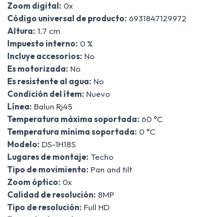
Zoom digital:
0x
Código universal de producto:
6931847129972
Altura:
1.7 cm
Impuesto interno:
0 %
Incluye accesorios:
No
Es motorizada:
No
Es resistente al agua:
No
Condición del ítem:
Nuevo
Línea:
Balun Rj45
Temperatura máxima soportada:
60 °C
Temperatura mínima soportada:
0 °C
Modelo:
DS-1H18S
Lugares de montaje:
Techo
Tipo de movimiento:
Pan and tilt
Zoom óptico:
0x
Calidad de resolución:
8MP
Tipo de resolución:
Full HD