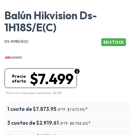
Balún Hikvision Ds-
1H18S/E(C)
DS-1H18S/E(C)
EN STOCK
$7.499
Precio
oferta
Precio sin impuestos nacionales: $6.198
1 cuota de
$7.873.95
*
(PTF:
$7.873.95)
3 cuotas de
$2.919.61
*
(PTF:
$8.758.83)