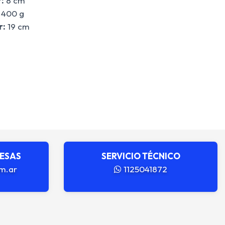
:
8 cm
400 g
r:
19 cm
RESAS
SERVICIO TÉCNICO
m.ar
1125041872