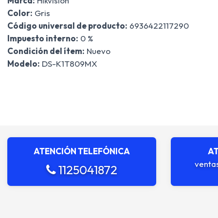
Marca:
Hikvision
Color:
Gris
Código universal de producto:
6936422117290
Impuesto interno:
0 %
Condición del ítem:
Nuevo
Modelo:
DS-K1T809MX
ATENCIÓN TELEFÓNICA
AT
venta
1125041872