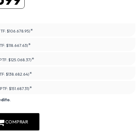
*
PTF:
$106.678.95)
*
PTF:
$118.667.63)
*
(PTF:
$125.068.37)
*
TF:
$138.682.64)
*
(PTF:
$151.687.31)
édito
.
COMPRAR