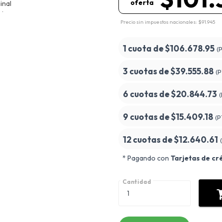
oferta
Precio sin impuestos nacionales: $91.945
1 cuota de
$106.678.95
(
3 cuotas de
$39.555.88
(
6 cuotas de
$20.844.73
9 cuotas de
$15.409.18
(P
12 cuotas de
$12.640.61
* Pagando con
Tarjetas de cr
Cantidad