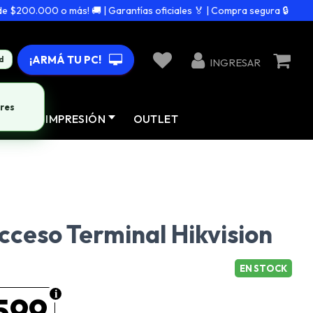
200.000 o más! 🚚 | Garantías oficiales 🏅 | Compra segura 🔒
¡ARMÁ TU PC!
d
INGRESAR
res
AD
IMPRESIÓN
OUTLET
cceso Terminal Hikvision
EN STOCK
599