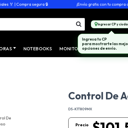
s 🏅 | Compra segura 🔒
¡Envío gratis con tu compra de $
Ingresar CP y ciuda
Ingresa tu CP
para mostrarte las mejo
ORAS
NOTEBOOKS
MONITORES
CONECTIVID
opciones de envío.
Control De A
DS-K1T809MX
$101.
Precio