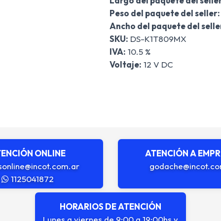
Largo del paquete del seller
Peso del paquete del seller:
Ancho del paquete del selle
SKU:
DS-K1T809MX
IVA:
10.5 %
Voltaje:
12 V DC
ENCIÓN ONLINE
ATENCIÓN A EMP
sonline@incot.com.ar
godache@incot.co
1125041872
HORARIOS DE ATENCIÓN
Lunes a viernes de 9:00 a 19:00hs y