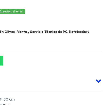
 recibís el lunes!
 Olivos | Venta y Servicio Técnico de PC, Notebooks y
r:
30 cm