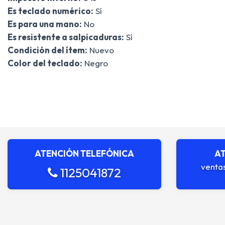
Es teclado numérico:
Sí
Es para una mano:
No
Es resistente a salpicaduras:
Sí
Condición del ítem:
Nuevo
Color del teclado:
Negro
ATENCIÓN TELEFÓNICA
AT
venta
1125041872