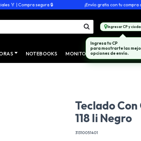
s 🏅 | Compra segura 🔒
¡Envío gratis con tu compra de $
Ingresar CP y ciuda
Ingresa tu CP
para mostrarte las mejo
ORAS
NOTEBOOKS
MONITORES
CONECTIVID
opciones de envío.
Teclado Con 
118 Ii Negro
31310051401