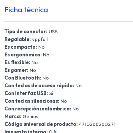
Ficha técnica
Tipo de conector:
USB
Regalable:
vppfull
Es compacto:
No
Es ergonómica:
No
Es flexible:
No
Es gamer:
No
Con Bluetooth:
No
Con teclas de acceso rápido:
No
Con interfaz USB:
Sí
Con teclas silenciosas:
No
Con recepción inalámbrica:
No
Marca:
Genius
Código universal de producto:
4710268260271
Impuesto interno:
0 %