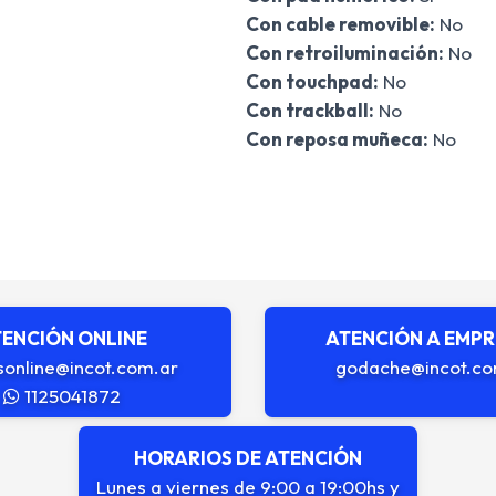
Con cable removible:
No
Con retroiluminación:
No
Con touchpad:
No
Con trackball:
No
Con reposa muñeca:
No
ENCIÓN ONLINE
ATENCIÓN A EMP
sonline@incot.com.ar
godache@incot.co
1125041872
HORARIOS DE ATENCIÓN
Lunes a viernes de 9:00 a 19:00hs y