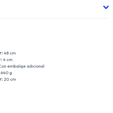
r:
48 cm
:
4 cm
on embalaje adicional
640 g
r:
20 cm