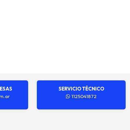
RESAS
SERVICIO TÉCNICO
m.ar
1125041872