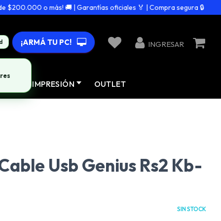
200.000 o más! 🚚 | Garantías oficiales 🏅 | Compra segura 🔒
¡ARMÁ TU PC!
d
INGRESAR
res
AD
IMPRESIÓN
OUTLET
Cable Usb Genius Rs2 Kb-
SIN STOCK