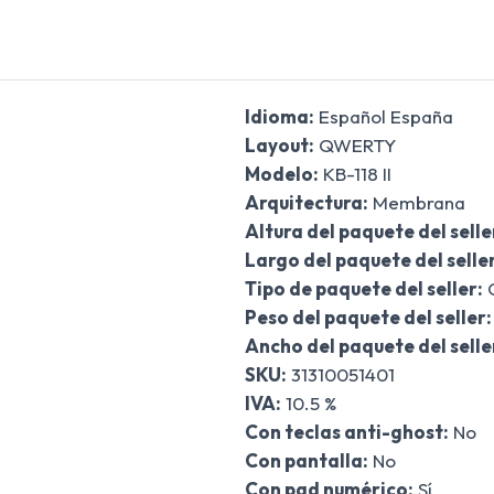
Idioma:
Español España
Layout:
QWERTY
Modelo:
KB-118 II
Arquitectura:
Membrana
Altura del paquete del selle
Largo del paquete del seller
Tipo de paquete del seller:
C
Peso del paquete del seller:
Ancho del paquete del selle
SKU:
31310051401
IVA:
10.5 %
Con teclas anti-ghost:
No
Con pantalla:
No
Con pad numérico:
Sí