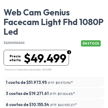
Web Cam Genius
Facecam Light Fhd 1080P
Led
32200010400
EN STOCK
$49.499
Precio
oferta
Precio sin impuestos nacionales: $40.908
1 cuota de
$51.973.95
*
(PTF:
$51.973.95)
3 cuotas de
$19.271.61
*
(PTF:
$57.814.83)
6 cuotas de
$10.155.54
*
(PTF:
$60.933.27)