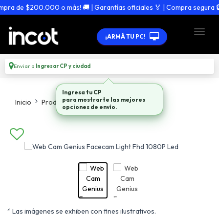
ra de $200.000 o más! 🚚 | Garantías oficiales 🏅 | Compra segura 🔒
¡ARMÁ TU PC!
Enviar a
Ingresar CP y ciudad
Ingresa tu CP
para mostrarte las mejores
Inicio
Productos
Webcams
opciones de envío.
* Las imágenes se exhiben con fines ilustrativos.