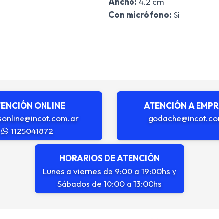
Ancho:
4.2 cm
Con micrófono:
Sí
ENCIÓN ONLINE
ATENCIÓN A EMP
sonline@incot.com.ar
godache@incot.co
1125041872
HORARIOS DE ATENCIÓN
Lunes a viernes de 9:00 a 19:00hs y
Sábados de 10:00 a 13:00hs