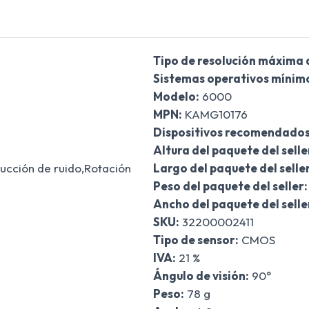
Tipo de resolución máxima 
Sistemas operativos mínimo
Modelo:
6000
MPN:
KAMG10176
Dispositivos recomendados
Altura del paquete del selle
cción de ruido,Rotación
Largo del paquete del seller
Peso del paquete del seller:
Ancho del paquete del selle
SKU:
32200002411
Tipo de sensor:
CMOS
IVA:
21 %
Ángulo de visión:
90°
Peso:
78 g