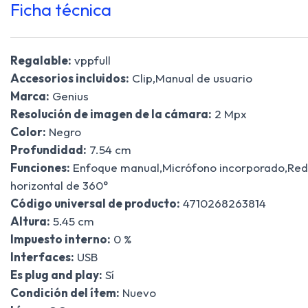
Ficha técnica
Regalable:
vppfull
Accesorios incluidos:
Clip,Manual de usuario
Marca:
Genius
Resolución de imagen de la cámara:
2 Mpx
Color:
Negro
Profundidad:
7.54 cm
Funciones:
Enfoque manual,Micrófono incorporado,Redu
horizontal de 360°
Código universal de producto:
4710268263814
Altura:
5.45 cm
Impuesto interno:
0 %
Interfaces:
USB
Es plug and play:
Sí
Condición del ítem:
Nuevo