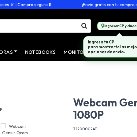
s 🏅 | Compra segura 🔒
¡Envío gratis con tu compra de 
Ingresar CP y ciuda
Ingresa tu CP
para mostrarte las mejo
ORAS
NOTEBOOKS
MONITORES
CONECTIVID
opciones de envío.
Webcam Gen
1080P
32200002411