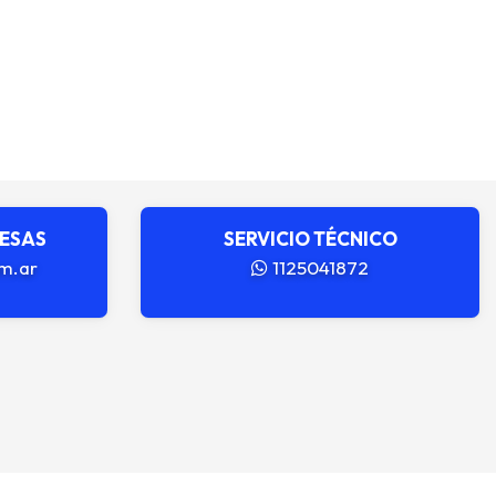
RESAS
SERVICIO TÉCNICO
m.ar
1125041872