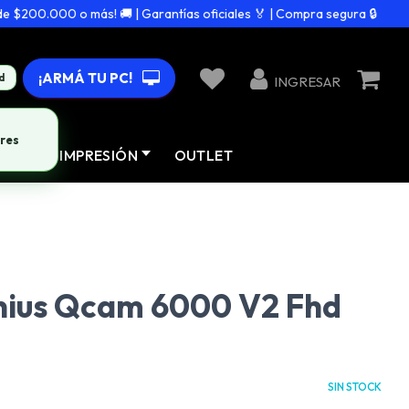
$200.000 o más! 🚚 | Garantías oficiales 🏅 | Compra segura 🔒
¡ARMÁ TU PC!
d
INGRESAR
res
AD
IMPRESIÓN
OUTLET
ius Qcam 6000 V2 Fhd
SIN STOCK