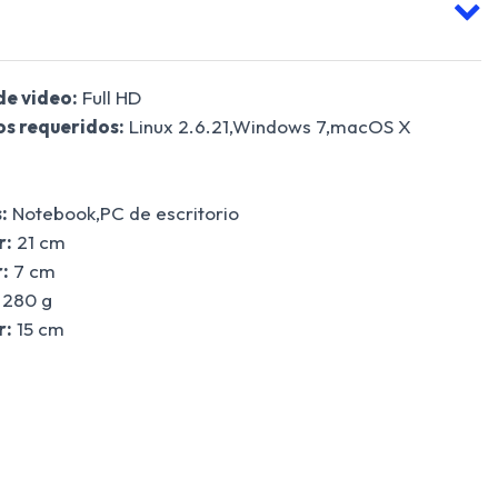
de video:
Full HD
s requeridos:
Linux 2.6.21,Windows 7,macOS X
:
Notebook,PC de escritorio
r:
21 cm
:
7 cm
280 g
r:
15 cm