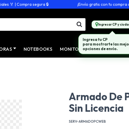
s 🏅 | Compra segura 🔒
¡Envío gratis con tu compra de 
Ingresar CP y ciuda
Ingresa tu CP
para mostrarte las mejo
ORAS
NOTEBOOKS
MONITORES
CONECTIVID
opciones de envío.
Armado De Pc
Sin Licencia
SERV-ARMADOPCWEB