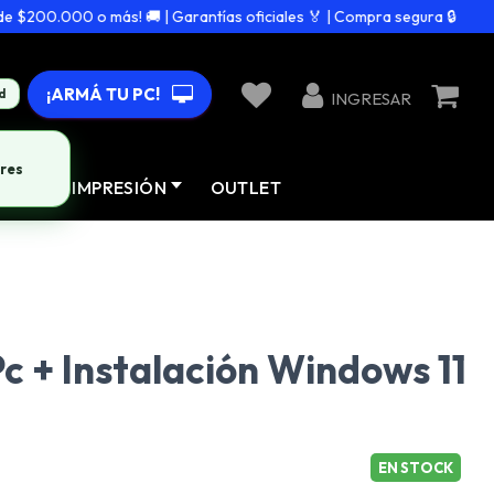
$200.000 o más! 🚚 | Garantías oficiales 🏅 | Compra segura 🔒
¡ARMÁ TU PC!
d
INGRESAR
res
AD
IMPRESIÓN
OUTLET
 + Instalación Windows 11
EN STOCK