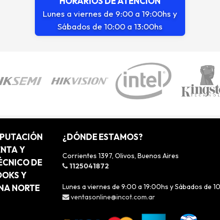
HORARIOS DE ATENCIÓN
Lunes a viernes de 9:00 a 19:00hs y
Sábados de 10:00 a 13:00hs
MPUTACIÓN
¿DÓNDE ESTAMOS?
ENTA Y
Corrientes 1397, Olivos, Buenos Aires
ÉCNICO DE
1125041872
OOKS Y
Lunes a viernes de 9:00 a 19:00hs y Sábados de 1
ONA NORTE
ventasonline@incot.com.ar