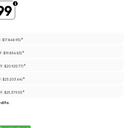
99
*
F:
$17.848.95)
*
F:
$19.854.83)
*
TF:
$20.925.77)
*
F:
$23.203.64)
*
TF:
$25.379.51)
édito
.