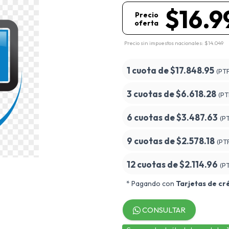
$16.9
Precio
oferta
Precio sin impuestos nacionales: $14.049
1 cuota de
$17.848.95
(PT
3 cuotas de
$6.618.28
(PT
6 cuotas de
$3.487.63
(P
9 cuotas de
$2.578.18
(PT
12 cuotas de
$2.114.96
(P
* Pagando con
Tarjetas de cr
CONSULTAR