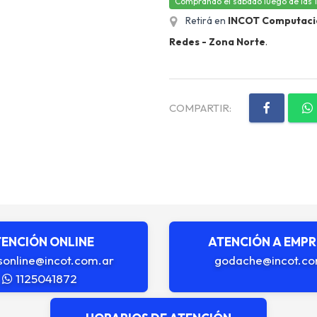
Comprando el sábado luego de las 12,
Retirá en
INCOT Computación
Redes - Zona Norte
.
COMPARTIR:
ENCIÓN ONLINE
ATENCIÓN A EMP
sonline@incot.com.ar
godache@incot.co
1125041872