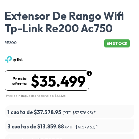
Extensor De Rango Wifi
Tp-Link Re200 Ac750
RE200
EN STOCK
$35.499
Precio
oferta
Precio sin impuestos nacionales: $32.126
1 cuota de
$37.378.95
*
(PTF:
$37.378.95)
3 cuotas de
$13.859.88
*
(PTF:
$41.579.63)