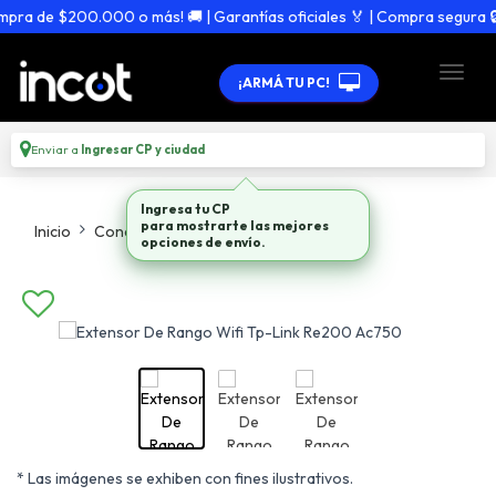
a de $200.000 o más! 🚚 | Garantías oficiales 🏅 | Compra segura 🔒
¡ARMÁ TU PC!
Enviar a
Ingresar CP y ciudad
Ingresa tu CP
para mostrarte las mejores
Inicio
Conectividad
Extensores Wifi
opciones de envío.
* Las imágenes se exhiben con fines ilustrativos.