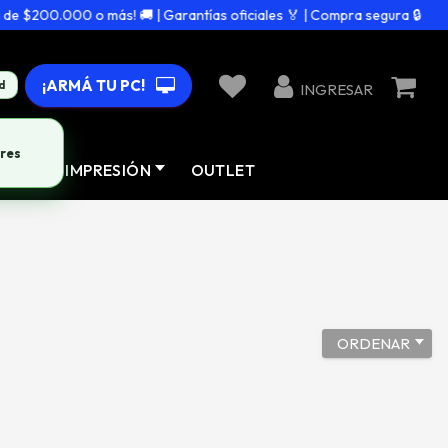
e $200.000 o más! 🚚 | Garantías oficiales 🏅 | Compra segura 🔒
¡ARMÁ TU PC!
d
INGRESAR
res
AD
IMPRESIÓN
OUTLET
ORDENAR