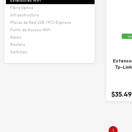
Extensores WiFi
Fibra Optica
Infraestructura
Placas de Red USB / PCI-Express
Punto de Acceso WiFi
Ll
Racks
Routers
Switches
Extenso
Tp-Lin
$35.4
1