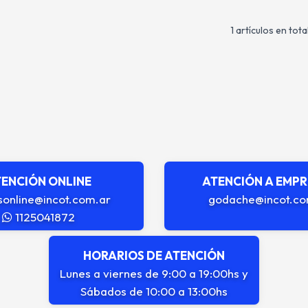
1 artículos en tota
ENCIÓN ONLINE
ATENCIÓN A EMP
sonline@incot.com.ar
godache@incot.co
1125041872
HORARIOS DE ATENCIÓN
Lunes a viernes de 9:00 a 19:00hs y
Sábados de 10:00 a 13:00hs