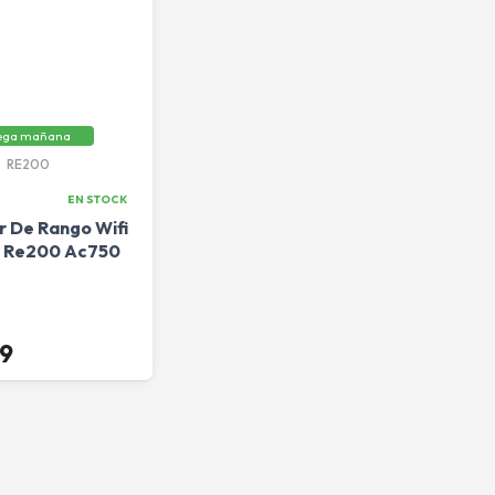
ega mañana
RE200
EN STOCK
r De Rango Wifi
k Re200 Ac750
99