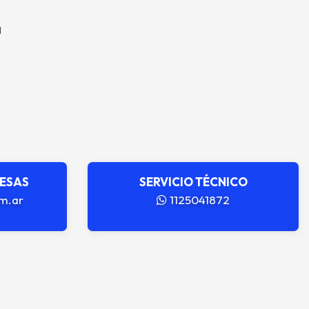
l
RESAS
SERVICIO TÉCNICO
m.ar
1125041872