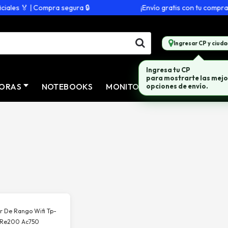
les 🏅 | Compra segura 🔒
¡Envío gratis con tu compra d
Ingresar CP y ciuda
Ingresa tu CP
para mostrarte las mejo
ORAS
NOTEBOOKS
MONITORES
CONECTIVID
opciones de envío.