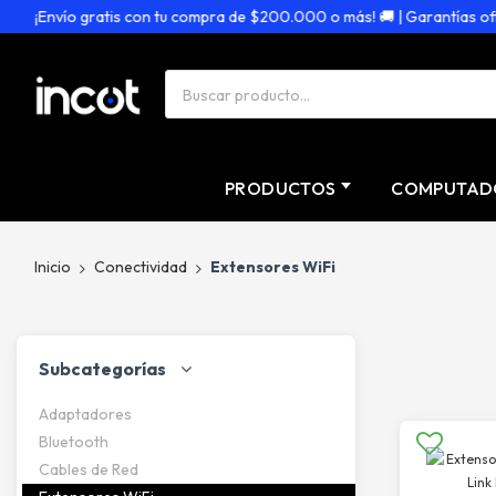
¡Envío gratis con tu compra de $200.000 o más! 🚚 | Garantías oficia
PRODUCTOS
COMPUTAD
Inicio
Conectividad
Extensores WiFi
Subcategorías
Adaptadores
Bluetooth
Cables de Red