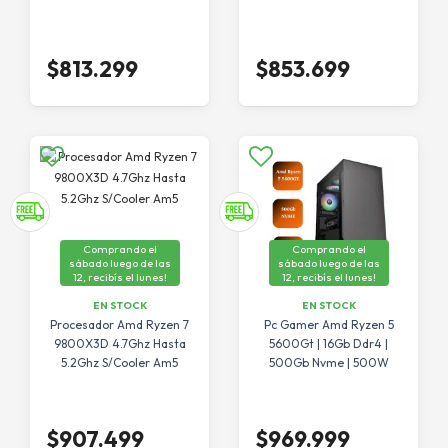
$813.299
$853.699
Comprando el
Comprando el
sábado luego de las
sábado luego de las
12, recibís el lunes!
12, recibís el lunes!
EN STOCK
EN STOCK
Procesador Amd Ryzen 7
Pc Gamer Amd Ryzen 5
9800X3D 4.7Ghz Hasta
5600Gt | 16Gb Ddr4 |
5.2Ghz S/Cooler Am5
500Gb Nvme | 500W
$907.499
$969.999