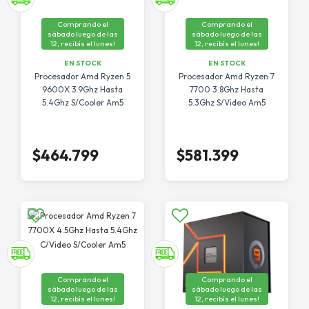
Comprando el
Comprando el
sábado luego de las
sábado luego de las
12, recibís el lunes!
12, recibís el lunes!
EN STOCK
EN STOCK
Procesador Amd Ryzen 5
Procesador Amd Ryzen 7
9600X 3.9Ghz Hasta
7700 3.8Ghz Hasta
5.4Ghz S/Cooler Am5
5.3Ghz S/Video Am5
$464.799
$581.399
Comprando el
Comprando el
sábado luego de las
sábado luego de las
12, recibís el lunes!
12, recibís el lunes!