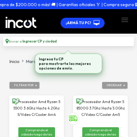
de $200.000 o más! 🚚 | Garantías oficiales 🏅 | Compra segura 🔒
¡ARMÁ TU PC!
Enviar a
Ingresar CP y ciudad
Inicio
Marca
AMD
FILTRAR POR
ORDENAR
Comprando el
Comprando el
sábado luego de las
sábado luego de las