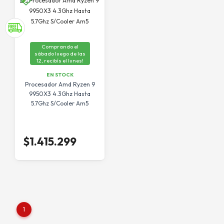
Comprando el
sábado luego de las
12, recibís el lunes!
EN STOCK
Procesador Amd Ryzen 9
9950X3 4.3Ghz Hasta
5.7Ghz S/Cooler Am5
$1.415.299
1