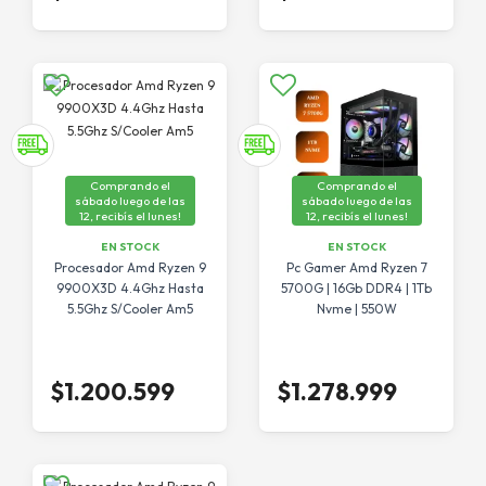
Comprando el
Comprando el
sábado luego de las
sábado luego de las
12, recibís el lunes!
12, recibís el lunes!
EN STOCK
EN STOCK
Procesador Amd Ryzen 9
Pc Gamer Amd Ryzen 7
9900X3D 4.4Ghz Hasta
5700G | 16Gb DDR4 | 1Tb
5.5Ghz S/Cooler Am5
Nvme | 550W
$1.200.599
$1.278.999