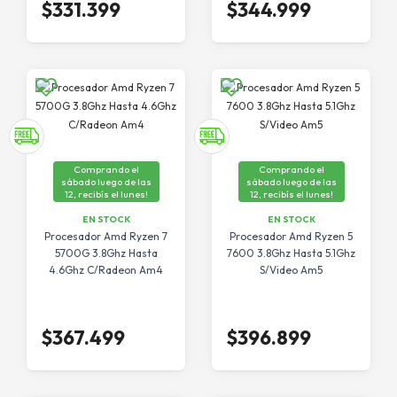
$331.399
$344.999
Comprando el
Comprando el
sábado luego de las
sábado luego de las
12, recibís el lunes!
12, recibís el lunes!
EN STOCK
EN STOCK
Procesador Amd Ryzen 7
Procesador Amd Ryzen 5
5700G 3.8Ghz Hasta
7600 3.8Ghz Hasta 5.1Ghz
4.6Ghz C/Radeon Am4
S/Video Am5
$367.499
$396.899