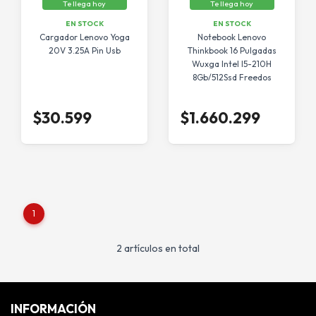
Te llega hoy
Te llega hoy
EN STOCK
EN STOCK
Cargador Lenovo Yoga
Notebook Lenovo
20V 3.25A Pin Usb
Thinkbook 16 Pulgadas
Wuxga Intel I5-210H
8Gb/512Ssd Freedos
$30.599
$1.660.299
1
2 artículos en total
INFORMACIÓN