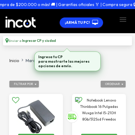
pra de $200.000 o más! 🚚 | Garantías oficiales 🏅 | Compra segura 🔒
¡ARMÁ TU PC!
Enviar a
Ingresar CP y ciudad
Ingresa tu CP
Inicio
Marca
Lenovo
para mostrarte las mejores
opciones de envío.
FILTRAR POR
ORDENAR