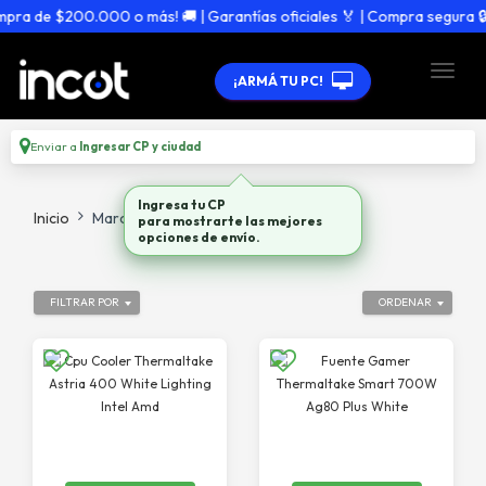
ra de $200.000 o más! 🚚 | Garantías oficiales 🏅 | Compra segura 🔒
¡ARMÁ TU PC!
Enviar a
Ingresar CP y ciudad
Ingresa tu CP
Inicio
Marca
Thermaltake
para mostrarte las mejores
opciones de envío.
FILTRAR POR
ORDENAR