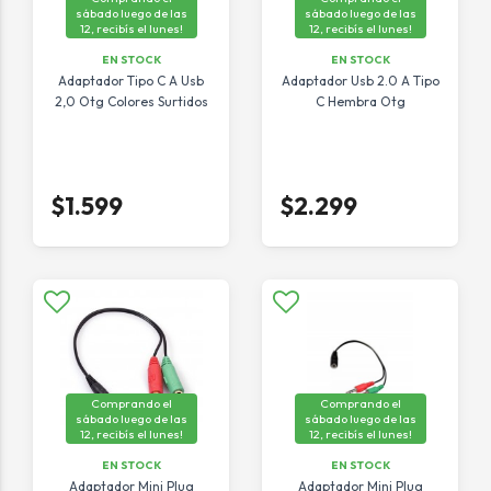
sábado luego de las
sábado luego de las
12, recibís el lunes!
12, recibís el lunes!
EN STOCK
EN STOCK
Adaptador Tipo C A Usb
Adaptador Usb 2.0 A Tipo
2,0 Otg Colores Surtidos
C Hembra Otg
$1.599
$2.299
Comprando el
Comprando el
sábado luego de las
sábado luego de las
12, recibís el lunes!
12, recibís el lunes!
EN STOCK
EN STOCK
Adaptador Mini Plug
Adaptador Mini Plug