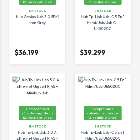
12, recibís el lunes!
12, recibís el lunes!
EN STOCK
EN STOCK
Hub Genius Usb 3.0 5En1
Hub Tp-Link Usb-C 3 En 1
Iron Grey
Hdmi/Usb/Usb C -
Uh3020C
$36.199
$39.299
Comprando el
Comprando el
sábado luego de las
sábado luego de las
12, recibís el lunes!
12, recibís el lunes!
EN STOCK
EN STOCK
Hub Tp-Link Usb 3.0 A
Hub Tp-Link Usb-C 5 En 1
Ethernet Gigabit Rj45 +
Hdmi/Usb Uh5020C