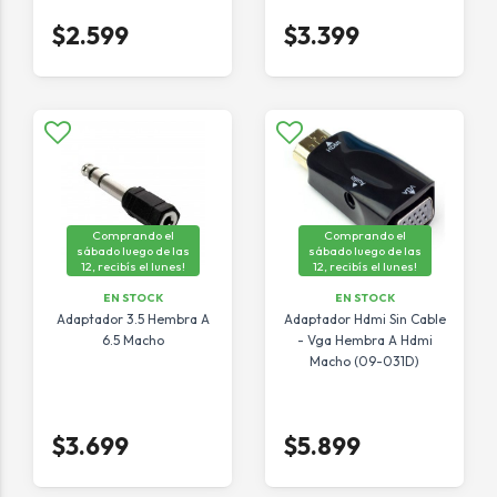
$2.599
$3.399
Comprando el
Comprando el
sábado luego de las
sábado luego de las
12, recibís el lunes!
12, recibís el lunes!
EN STOCK
EN STOCK
Adaptador 3.5 Hembra A
Adaptador Hdmi Sin Cable
6.5 Macho
- Vga Hembra A Hdmi
Macho (09-031D)
$3.699
$5.899