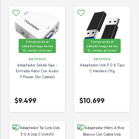
Comprando el
Comprando el
sábado luego de las
sábado luego de las
12, recibís el lunes!
12, recibís el lunes!
EN STOCK
EN STOCK
Adaptador Salida Vga -
Adaptador Usb 3.0 A Tipo
Entrada Hdmi Con Audio
C Hembra Otg
Y Power (Sin Cables)
$9.499
$10.699