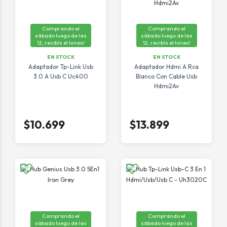
Comprando el
Comprando el
sábado luego de las
sábado luego de las
12, recibís el lunes!
12, recibís el lunes!
EN STOCK
EN STOCK
Adaptador Tp-Link Usb
Adaptador Hdmi A Rca
3.0 A Usb C Uc400
Blanco Con Cable Usb
Hdmi2Av
$10.699
$13.899
Comprando el
Comprando el
sábado luego de las
sábado luego de las