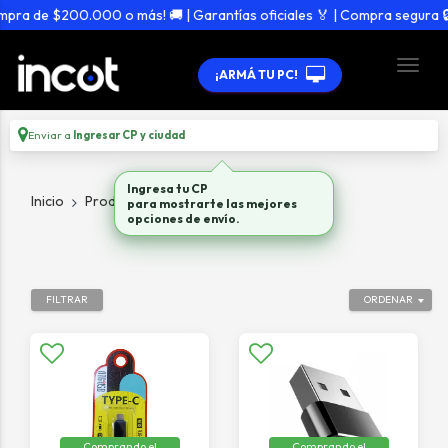
 de $200.000 o más! 🚚 | Garantías oficiales 🏅 | Compra segura 🔒
¡ARMÁ TU PC!
Enviar a
Ingresar CP y ciudad
Inicio
Productos
Adaptadores / Hubs
FILTRAR
ORDENAR
Comprando el
Comprando el