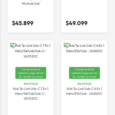
Minihub Usb
$45.899
$49.099
Comprando el
Comprando el
sábado luego de las
sábado luego de las
12, recibís el lunes!
12, recibís el lunes!
EN STOCK
EN STOCK
Hub Tp-Link Usb-C 7 En 1
Hub Tp-Link Usb-C 6 En 1
Hdmi/Sd/Usb/Usb-C -
Hdmi/Eth/Usb - Uh6120C
Uh7020C