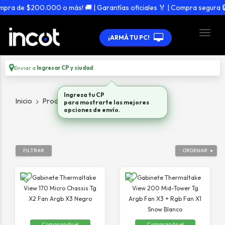
pra de $200.000 o más! 🚚 | Garantías oficiales 🏅 | Compra segura 🔒
¡ARMÁ TU PC!
Enviar a
Ingresar CP y ciudad
Ingresa tu CP
Inicio
Productos
Gabinetes
para mostrarte las mejores
opciones de envío.
FILTRAR
ORDENAR
Comprando el
Comprando el