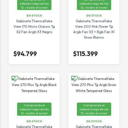
sábado luego de las
sábado luego de las
12, recibís el lunes!
12, recibís el lunes!
EN STOCK
EN STOCK
Gabinete Thermaltake
Gabinete Thermaltake
View 170 Micro Chassis Tg
View 200 Mid-Tower Tg
X2 Fan Argb X3 Negro
Argb Fan X3 + Rgb Fan X1
Snow Blanco
$94.799
$115.399
Comprando el
Comprando el
sábado luego de las
sábado luego de las
12, recibís el lunes!
12, recibís el lunes!
EN STOCK
EN STOCK
Gabinete Thermaltake
Gabinete Thermaltake