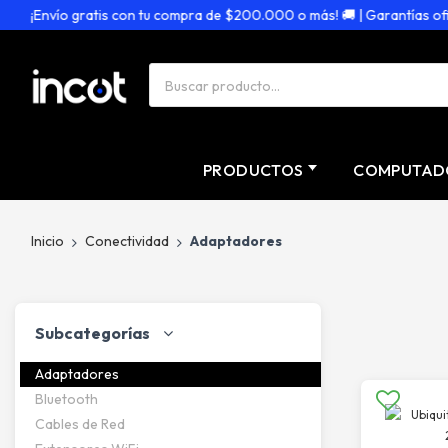
¡Envío gratis con tu compra de $200.000 o más! 🚚 | Garantías oficia
PRODUCTOS
COMPUTAD
Inicio
Conectividad
Adaptadores
Subcategorías
Adaptadores
Bluetooth
Cables de Red