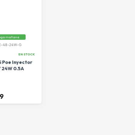
ega mañana
E-48-24W-G
EN STOCK
i Poe Inyector
 24W 0.5A
99