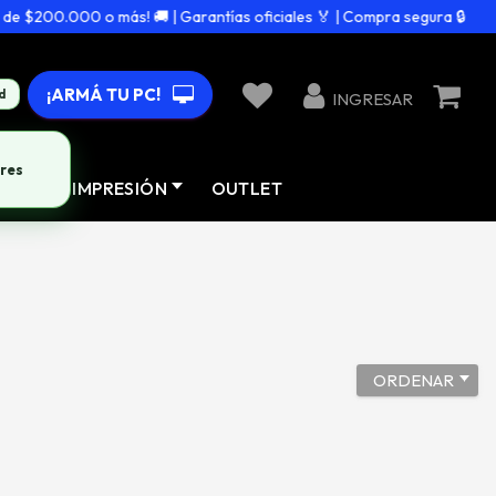
 $200.000 o más! 🚚 | Garantías oficiales 🏅 | Compra segura 🔒
¡ARMÁ TU PC!
d
INGRESAR
res
AD
IMPRESIÓN
OUTLET
ORDENAR