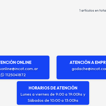
1 artículos en tota
ENCIÓN ONLINE
ATENCIÓN A EMP
sonline@incot.com.ar
godache@incot.co
1125041872
HORARIOS DE ATENCIÓN
Lunes a viernes de 9:00 a 19:00hs y
Sábados de 10:00 a 13:00hs