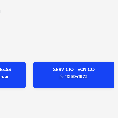
l
RESAS
SERVICIO TÉCNICO
m.ar
1125041872