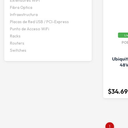
Extensores WiFi
Fibra Optica
Infraestructura
Placas de Red USB / PCI-Express
Punto de Acceso WiFi
Ll
Racks
PO
Routers
Switches
Ubiquit
48V
$34.6
1