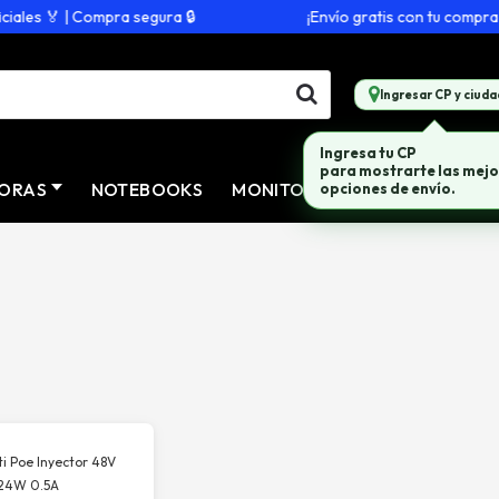
les 🏅 | Compra segura 🔒
¡Envío gratis con tu compra de
Ingresar CP y ciuda
Ingresa tu CP
para mostrarte las mejo
ORAS
NOTEBOOKS
MONITORES
CONECTIVID
opciones de envío.