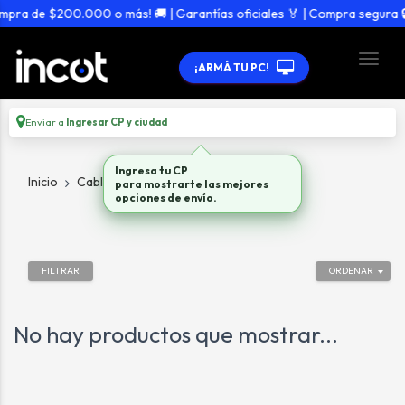
mpra de $200.000 o más! 🚚 | Garantías oficiales 🏅 | Compra segura 🔒
¡ARMÁ TU PC!
Enviar a
Ingresar CP y ciudad
Ingresa tu CP
Inicio
Cables X
USB / Adaptadores
para mostrarte las mejores
opciones de envío.
FILTRAR
ORDENAR
No hay productos que mostrar...