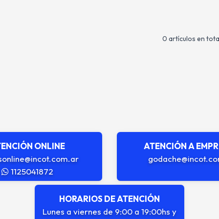
0 artículos en tota
ENCIÓN ONLINE
ATENCIÓN A EMP
sonline@incot.com.ar
godache@incot.co
1125041872
HORARIOS DE ATENCIÓN
Lunes a viernes de 9:00 a 19:00hs y