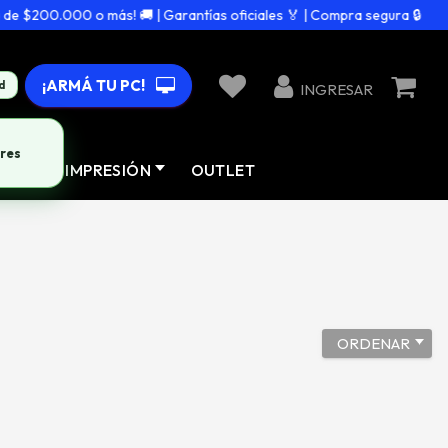
e $200.000 o más! 🚚 | Garantías oficiales 🏅 | Compra segura 🔒
¡ARMÁ TU PC!
d
INGRESAR
res
AD
IMPRESIÓN
OUTLET
ORDENAR