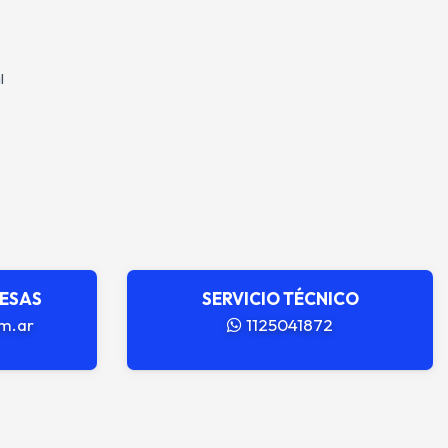
l
RESAS
SERVICIO TÉCNICO
m.ar
1125041872