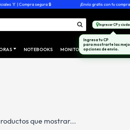
ales 🏅 | Compra segura 🔒
¡Envío gratis con tu compra d
Ingresar CP y ciuda
Ingresa tu CP
para mostrarte las mejo
ORAS
NOTEBOOKS
MONITORES
CONECTIVID
opciones de envío.
roductos que mostrar...