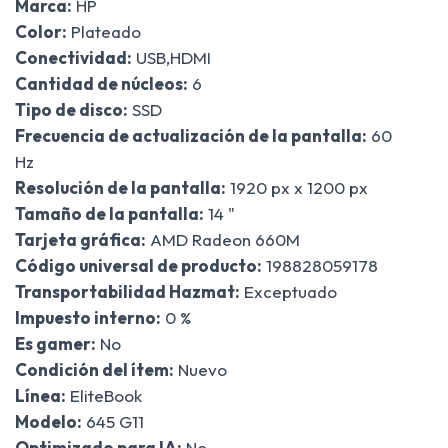
Marca:
HP
Color:
Plateado
Conectividad:
USB,HDMI
Cantidad de núcleos:
6
Tipo de disco:
SSD
Frecuencia de actualización de la pantalla:
60
Hz
Resolución de la pantalla:
1920 px x 1200 px
Tamaño de la pantalla:
14 "
Tarjeta gráfica:
AMD Radeon 660M
Código universal de producto:
198828059178
Transportabilidad Hazmat:
Exceptuado
Impuesto interno:
0 %
Es gamer:
No
Condición del ítem:
Nuevo
Línea:
EliteBook
Modelo:
645 G11
Optimizado para IA:
No