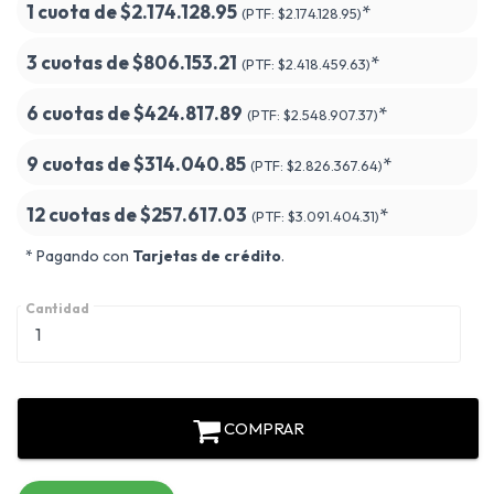
1 cuota de
$2.174.128.95
*
(PTF:
$2.174.128.95)
3 cuotas de
$806.153.21
*
(PTF:
$2.418.459.63)
6 cuotas de
$424.817.89
*
(PTF:
$2.548.907.37)
9 cuotas de
$314.040.85
*
(PTF:
$2.826.367.64)
12 cuotas de
$257.617.03
*
(PTF:
$3.091.404.31)
* Pagando con
Tarjetas de crédito
.
Cantidad
COMPRAR