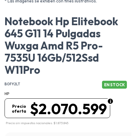
* Las imágenes se exhiben con fines ilustrativos.
Notebook Hp Elitebook
645 G11 14 Pulgadas
Wuxga Amd R5 Pro-
7535U 16Gb/512Ssd
W11Pro
B0FY2LT
EN STOCK
HP
$2.070.599
Precio
oferta
Precio sin impuestos nacionales: $1.873.845