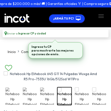
a de $200.000 o más! 🚚 | Garantías oficiales 🏅 | Compra segura 🔒
¡ARMÁ TU PC!
Enviar a
Ingresar CP y ciudad
Ingresa tu CP
Inicio
Computadoras
Notebooks
para mostrarte las mejores
opciones de envío.