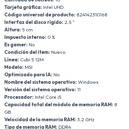
Tarjeta gráfica:
Intel UHD
Código universal de producto:
824142310168
Interfaz del disco rígido:
2.5 "
Altura:
5 cm
Impuesto interno:
0 %
Es gamer:
No
Condición del ítem:
Nuevo
Línea:
Cubi 5 12M
Modelo:
MSI
Optimizado para IA:
No
Nombre del sistema operativo:
Windows
Versión del sistema operativo:
11
Procesador:
Intel Core i5
Capacidad total del módulo de memoria RAM:
8
GB
Velocidad de la memoria RAM:
3.2 GHz
Tipo de memoria RAM:
DDR4