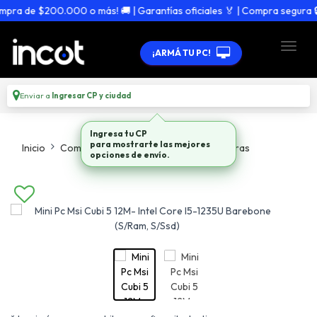
ra de $200.000 o más! 🚚 | Garantías oficiales 🏅 | Compra segura 🔒
¡ARMÁ TU PC!
Enviar a
Ingresar CP y ciudad
Ingresa tu CP
para mostrarte las mejores
Inicio
Computadoras
Todo En Computadoras
opciones de envío.