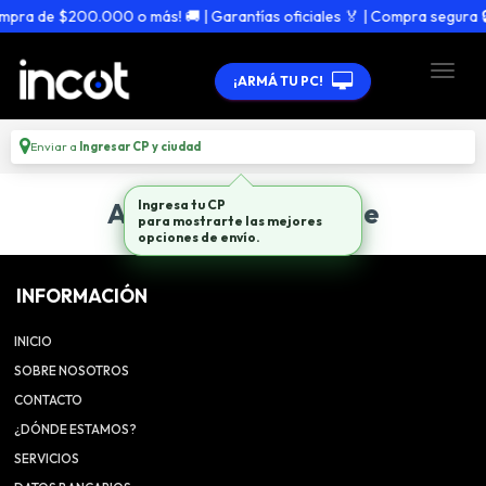
mpra de $200.000 o más! 🚚 | Garantías oficiales 🏅 | Compra segura 🔒
¡ARMÁ TU PC!
Enviar a
Ingresar CP y ciudad
Artículo no disponible
Ingresa tu CP
para mostrarte las mejores
opciones de envío.
INFORMACIÓN
INICIO
SOBRE NOSOTROS
CONTACTO
¿DÓNDE ESTAMOS?
SERVICIOS