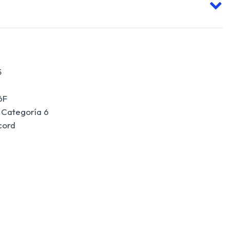
5
6F
Categoría 6
cord