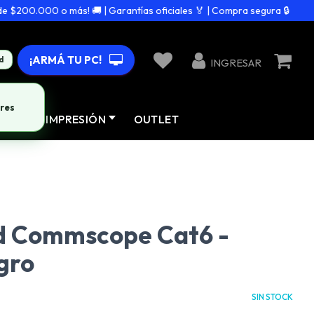
$200.000 o más! 🚚 | Garantías oficiales 🏅 | Compra segura 🔒
¡ARMÁ TU PC!
d
INGRESAR
res
AD
IMPRESIÓN
OUTLET
d Commscope Cat6 -
gro
SIN STOCK