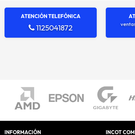
ATENCIÓN TELEFÓNICA
AT
venta
1125041872
INFORMACIÓN
INCOT CO