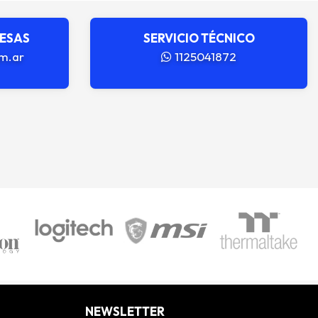
RESAS
SERVICIO TÉCNICO
m.ar
1125041872
NEWSLETTER