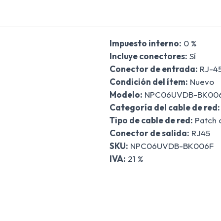
Impuesto interno:
0 %
Incluye conectores:
Sí
Conector de entrada:
RJ-4
Condición del ítem:
Nuevo
Modelo:
NPC06UVDB-BK00
Categoría del cable de red:
Tipo de cable de red:
Patch 
Conector de salida:
RJ45
SKU:
NPC06UVDB-BK006F
IVA:
21 %