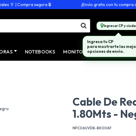
s 🏅 | Compra segura 🔒
¡Envío gratis con tu compra de 
Ingresar CP y ciuda
Ingresa tu CP
para mostrarte las mejo
ORAS
NOTEBOOKS
MONITORES
CONECTIVID
opciones de envío.
Cable De Re
1.80Mts - Ne
NPC06UVDB-BK006F