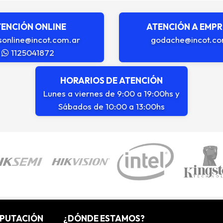
ENCIÓN ONLINE
ATENCIÓN A EMP
sonline@incot.com.ar
godache@incot.co
1125041872
HORARIOS DE ATENCIÓN
Lunes a viernes de 9:00 a 19:00hs y
Sábados de 10:00 a 13:00hs
MPUTACIÓN
¿DÓNDE ESTAMOS?