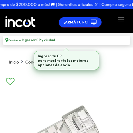
ra de $200.000 o más! 🚚 | Garantías oficiales 🏅 | Compra segura 🔒
¡ARMÁ TU PC!
Enviar a
Ingresar CP y ciudad
Ingresa tu CP
para mostrarte las mejores
Inicio
Conectividad
Infraestructura
opciones de envío.