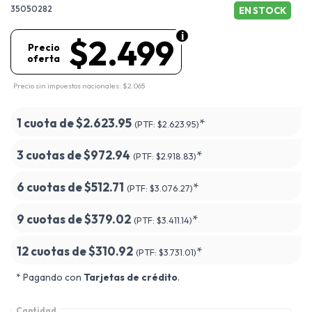
35050282
EN STOCK
$2.499
Precio
oferta
Precio sin impuestos nacionales: $2.065
1 cuota de
$2.623.95
*
(PTF:
$2.623.95)
3 cuotas de
$972.94
*
(PTF:
$2.918.83)
6 cuotas de
$512.71
*
(PTF:
$3.076.27)
9 cuotas de
$379.02
*
(PTF:
$3.411.14)
12 cuotas de
$310.92
*
(PTF:
$3.731.01)
* Pagando con
Tarjetas de crédito
.
Cantidad