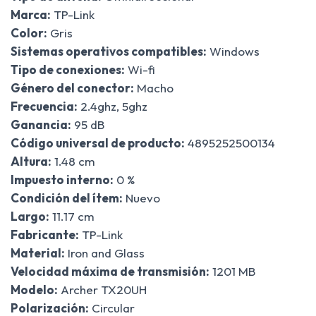
Marca:
TP-Link
Color:
Gris
Sistemas operativos compatibles:
Windows
Tipo de conexiones:
Wi-fi
Género del conector:
Macho
Frecuencia:
2.4ghz, 5ghz
Ganancia:
95 dB
Código universal de producto:
4895252500134
Altura:
1.48 cm
Impuesto interno:
0 %
Condición del ítem:
Nuevo
Largo:
11.17 cm
Fabricante:
TP-Link
Material:
Iron and Glass
Velocidad máxima de transmisión:
1201 MB
Modelo:
Archer TX20UH
Polarización:
Circular