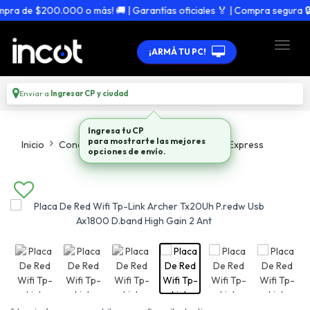
ra de $200.000 o más! 🚚 | Garantías oficiales 🏅 | Compra segura 🔒
¡ARMÁ TU PC!
Enviar a
Ingresar CP y ciudad
Ingresa tu CP
para mostrarte las mejores
Inicio
Conectividad
Placas De Red Usb Pci Express
opciones de envío.