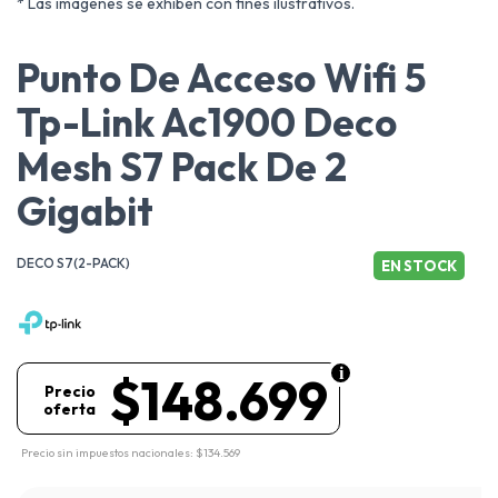
* Las imágenes se exhiben con fines ilustrativos.
Punto De Acceso Wifi 5
Tp-Link Ac1900 Deco
Mesh S7 Pack De 2
Gigabit
DECO S7(2-PACK)
EN STOCK
$148.699
Precio
oferta
Precio sin impuestos nacionales: $134.569