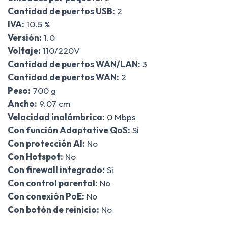
Cantidad de puertos USB:
2
IVA:
10.5 %
Versión:
1.0
Voltaje:
110/220V
Cantidad de puertos WAN/LAN:
3
Cantidad de puertos WAN:
2
Peso:
700 g
Ancho:
9.07 cm
Velocidad inalámbrica:
0 Mbps
Con función Adaptative QoS:
Sí
Con protección AI:
No
Con Hotspot:
No
Con firewall integrado:
Sí
Con control parental:
No
Con conexión PoE:
No
Con botón de reinicio:
No