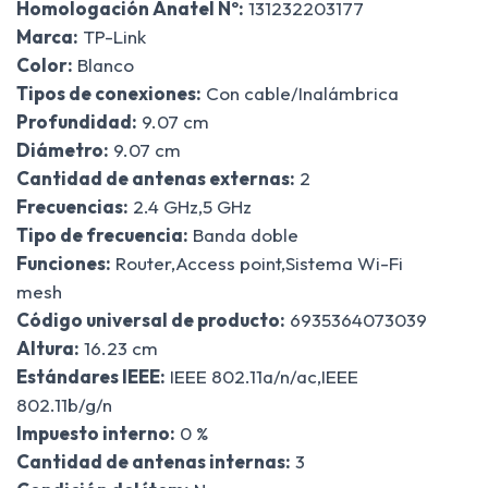
Homologación Anatel Nº:
131232203177
Marca:
TP-Link
Color:
Blanco
Tipos de conexiones:
Con cable/Inalámbrica
Profundidad:
9.07 cm
Diámetro:
9.07 cm
Cantidad de antenas externas:
2
Frecuencias:
2.4 GHz,5 GHz
Tipo de frecuencia:
Banda doble
Funciones:
Router,Access point,Sistema Wi-Fi
mesh
Código universal de producto:
6935364073039
Altura:
16.23 cm
Estándares IEEE:
IEEE 802.11a/n/ac,IEEE
802.11b/g/n
Impuesto interno:
0 %
Cantidad de antenas internas:
3