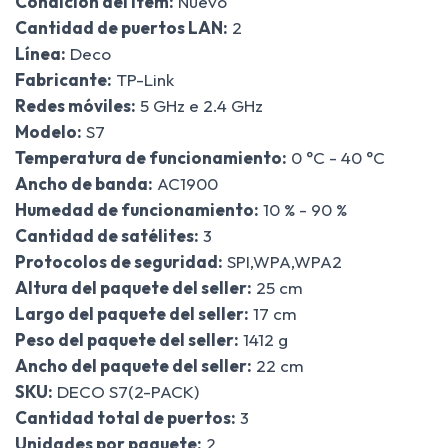
Condición del ítem:
Nuevo
Cantidad de puertos LAN:
2
Línea:
Deco
Fabricante:
TP-Link
Redes móviles:
5 GHz e 2.4 GHz
Modelo:
S7
Temperatura de funcionamiento:
0 °C - 40 °C
Ancho de banda:
AC1900
Humedad de funcionamiento:
10 % - 90 %
Cantidad de satélites:
3
Protocolos de seguridad:
SPI,WPA,WPA2
Altura del paquete del seller:
25 cm
Largo del paquete del seller:
17 cm
Peso del paquete del seller:
1412 g
Ancho del paquete del seller:
22 cm
SKU:
DECO S7(2-PACK)
Cantidad total de puertos:
3
Unidades por paquete:
2