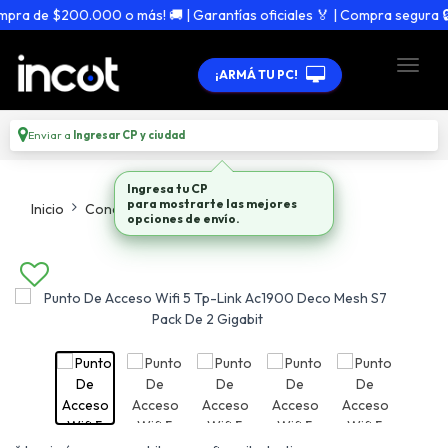
a de $200.000 o más! 🚚 | Garantías oficiales 🏅 | Compra segura 🔒
¡ARMÁ TU PC!
Enviar a
Ingresar CP y ciudad
Ingresa tu CP
Inicio
Conectividad
Punto De Acceso Wifi
para mostrarte las mejores
opciones de envío.