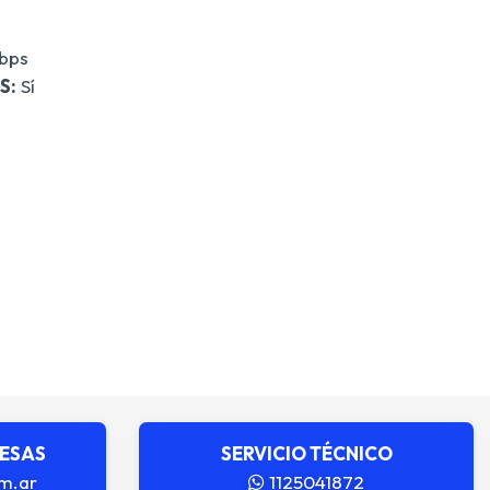
bps
S:
Sí
RESAS
SERVICIO TÉCNICO
m.ar
1125041872