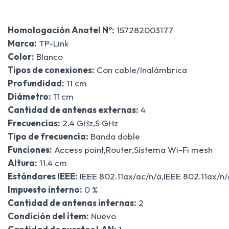
Homologación Anatel Nº:
157282003177
Marca:
TP-Link
Color:
Blanco
Tipos de conexiones:
Con cable/Inalámbrica
Profundidad:
11 cm
Diámetro:
11 cm
Cantidad de antenas externas:
4
Frecuencias:
2.4 GHz,5 GHz
Tipo de frecuencia:
Banda doble
Funciones:
Access point,Router,Sistema Wi-Fi mesh
Altura:
11.4 cm
Estándares IEEE:
IEEE 802.11ax/ac/n/a,IEEE 802.11ax/n/
Impuesto interno:
0 %
Cantidad de antenas internas:
2
Condición del ítem:
Nuevo