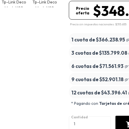
$348
Precio
oferta
Precio sin impuestos nacionales: $315.655
1 cuota de
$366.238.95
(
3 cuotas de
$135.799.08
6 cuotas de
$71.561.93
(P
9 cuotas de
$52.901.18
(P
12 cuotas de
$43.396.41
* Pagando con
Tarjetas de cr
Cantidad