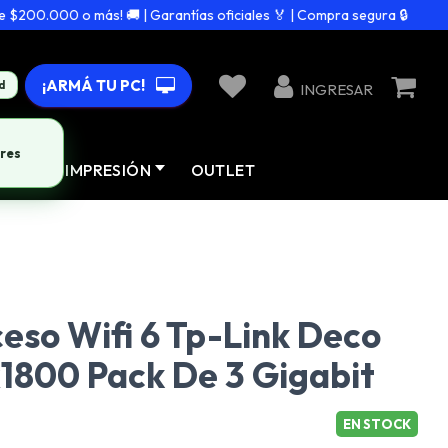
00.000 o más! 🚚 | Garantías oficiales 🏅 | Compra segura 🔒
¡ARMÁ TU PC!
d
INGRESAR
res
AD
IMPRESIÓN
OUTLET
eso Wifi 6 Tp-Link Deco
1800 Pack De 3 Gigabit
EN STOCK