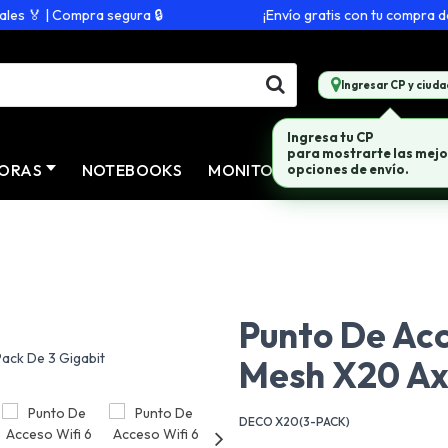
🏅 | Compra segura 🔒
¡Envío gratis con tu compra de $2
Ingresar CP y ciuda
Ingresa tu CP
para mostrarte las mejo
ORAS
NOTEBOOKS
MONITORES
CONECTIVID
opciones de envío.
Punto De Acc
Mesh X20 Ax
DECO X20(3-PACK)