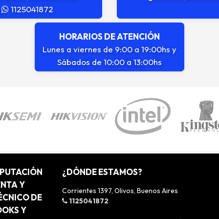
1125041872
HORARIOS DE ATENCIÓN
Lunes a viernes de 9:00 a 19:00hs y
Sábados de 10:00 a 13:00hs
MPUTACIÓN
¿DÓNDE ESTAMOS?
ENTA Y
Corrientes 1397, Olivos, Buenos Aires
ÉCNICO DE
1125041872
OOKS Y