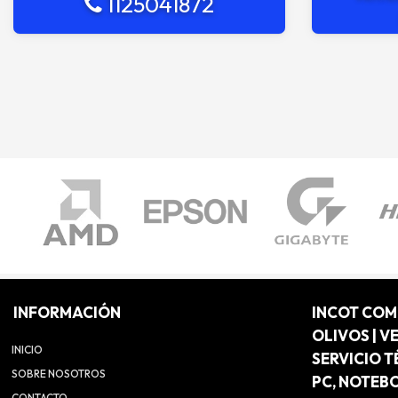
1125041872
INFORMACIÓN
INCOT CO
OLIVOS | V
INICIO
SERVICIO T
SOBRE NOSOTROS
PC, NOTEB
CONTACTO