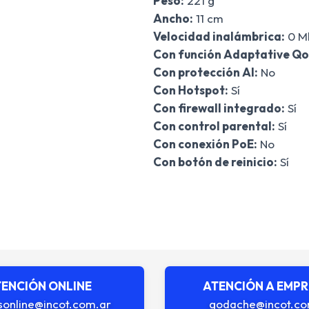
Peso:
221 g
Ancho:
11 cm
Velocidad inalámbrica:
0 M
Con función Adaptative Qo
Con protección AI:
No
Con Hotspot:
Sí
Con firewall integrado:
Sí
Con control parental:
Sí
Con conexión PoE:
No
Con botón de reinicio:
Sí
ENCIÓN ONLINE
ATENCIÓN A EMP
sonline@incot.com.ar
godache@incot.co