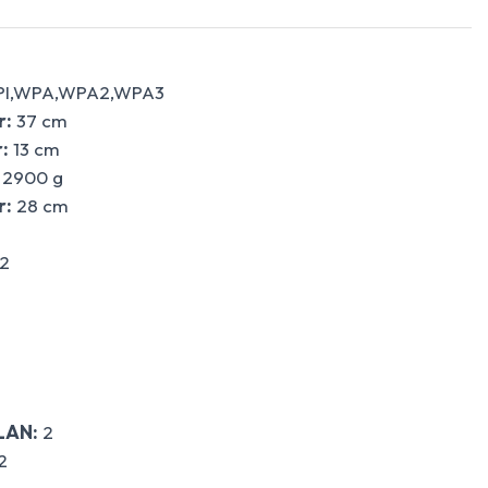
PI,WPA,WPA2,WPA3
r:
37 cm
:
13 cm
2900 g
r:
28 cm
2
LAN:
2
2