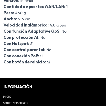
Versión:
In-Wall
Cantidad de puertos WAN/LAN:
1
Peso:
460 g
Ancho:
9.6 cm
Velocidad inalámbrica:
4.8 Gbps
Con función Adaptative QoS:
No
Con protección AI:
No
Con Hotspot:
Sí
Con control parental:
No
Con conexión PoE:
Sí
Con botón de reinicio:
Sí
INFORMACIÓN
INICIO
SOBRE NOSOTROS