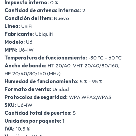
Impuesto interno:
0 %
Cantidad de antenas internas:
2
Condición del ítem:
Nuevo
Línea:
UniFi
Fabricante:
Ubiquiti
Modelo:
U6
MPN:
U6-IW
Temperatura de funcionamiento:
-30 °C - 60 °C
Ancho de banda:
HT 20/40, VHT 20/40/80/160,
HE 20/40/80/160 (MHz)
Humedad de funcionamiento:
5 % - 95 %
Formato de venta:
Unidad
Protocolos de seguridad:
WPA,WPA2,WPA3
SKU:
U6-IW
Cantidad total de puertos:
5
Unidades por paquete:
1
IVA:
10.5 %