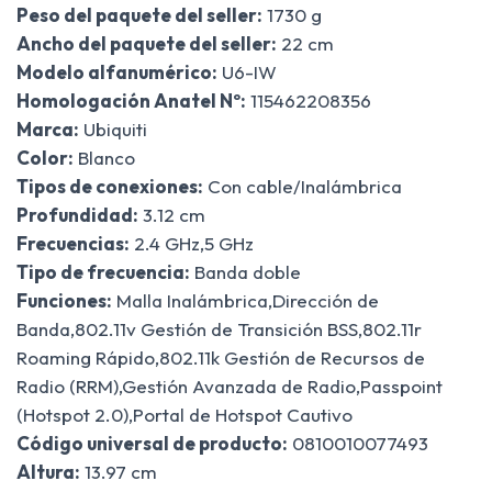
Peso del paquete del seller:
1730 g
Ancho del paquete del seller:
22 cm
Modelo alfanumérico:
U6-IW
Homologación Anatel Nº:
115462208356
Marca:
Ubiquiti
Color:
Blanco
Tipos de conexiones:
Con cable/Inalámbrica
Profundidad:
3.12 cm
Frecuencias:
2.4 GHz,5 GHz
Tipo de frecuencia:
Banda doble
Funciones:
Malla Inalámbrica,Dirección de
Banda,802.11v Gestión de Transición BSS,802.11r
Roaming Rápido,802.11k Gestión de Recursos de
Radio (RRM),Gestión Avanzada de Radio,Passpoint
(Hotspot 2.0),Portal de Hotspot Cautivo
Código universal de producto:
0810010077493
Altura:
13.97 cm