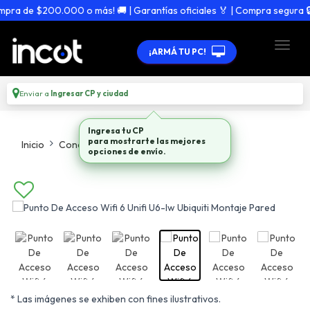
ra de $200.000 o más! 🚚 | Garantías oficiales 🏅 | Compra segura 🔒
¡ARMÁ TU PC!
Enviar a
Ingresar CP y ciudad
Ingresa tu CP
para mostrarte las mejores
Inicio
Conectividad
Punto De Acceso Wifi
opciones de envío.
* Las imágenes se exhiben con fines ilustrativos.